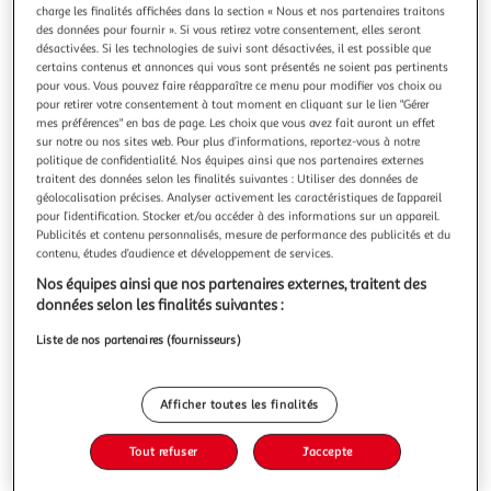
Illustration
Illustration
charge les finalités affichées dans la section « Nous et nos partenaires traitons
précédente
suivante
des données pour fournir ». Si vous retirez votre consentement, elles seront
désactivées. Si les technologies de suivi sont désactivées, il est possible que
certains contenus et annonces qui vous sont présentés ne soient pas pertinents
pour vous. Vous pouvez faire réapparaître ce menu pour modifier vos choix ou
PARIS PRIX
pour retirer votre consentement à tout moment en cliquant sur le lien "Gérer
mes préférences" en bas de page. Les choix que vous avez fait auront un effet
Rouleau Adhésif Carrelage 45x200cm Gris
sur notre ou nos sites web. Pour plus d’informations, reportez-vous à notre
Informations Techniques : Dimensions : L. 45 x l. 200 cm
politique de confidentialité. Nos équipes ainsi que nos partenaires externes
Matière : PVC Spécificités : Tendance & Chic Rouleau
traitent des données selon les finalités suivantes : Utiliser des données de
Adhésif Forme Ronde Motif Imprimé Facile à Découper
En savoir +
géolocalisation précises. Analyser activement les caractéristiques de l’appareil
Guide de Coupe Gradué au Dos Couleur : Gris
pour l’identification. Stocker et/ou accéder à des informations sur un appareil.
Vendu par
Paris Prix
Publicités et contenu personnalisés, mesure de performance des publicités et du
contenu, études d’audience et développement de services.
Livr. ou retrait dès 3/4 jours
A partir de 7,99€
Nos équipes ainsi que nos partenaires externes, traitent des
Plus d'options
données selon les finalités suivantes :
Liste de nos partenaires (fournisseurs)
5,99€
6,99€
Vendu par
Paris Prix
-14 %
Ajouter au panier
Afficher toutes les finalités
6,99€
5,99€
Ajouter à une liste
Tout refuser
J'accepte