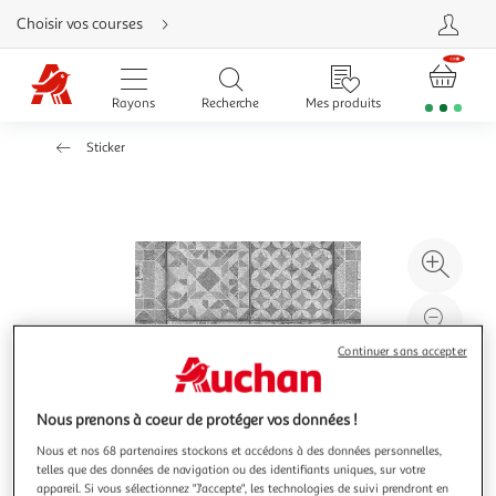
Aller
Choisir vos courses
directement
au
contenu
Aller
directement
Rayons
Recherche
Mes produits
à
la
recherche
Sticker
Aller
directement
à
la
navigation
Aller
directement
à
Agr
la
rubrique
l'il
besoin
d'aide
à
Réd
20
l'il
Continuer sans accepter
à
Par
100
le
Nous prenons à coeur de protéger vos données !
%
pro
Nous et nos 68 partenaires stockons et accédons à des données personnelles,
telles que des données de navigation ou des identifiants uniques, sur votre
appareil. Si vous sélectionnez "J'accepte", les technologies de suivi prendront en