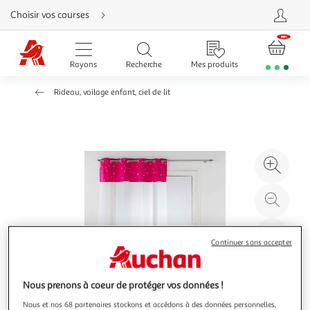
Aller
Choisir vos courses
directement
au
contenu
Aller
directement
Rayons
Recherche
Mes produits
à
la
recherche
Rideau, voilage enfant, ciel de lit
Aller
directement
à
la
navigation
Aller
directement
à
Agr
la
rubrique
l'il
besoin
d'aide
à
Réd
20
l'il
à
Par
Continuer sans accepter
100
le
%
pro
Nous prenons à coeur de protéger vos données !
Nous et nos 68 partenaires stockons et accédons à des données personnelles,