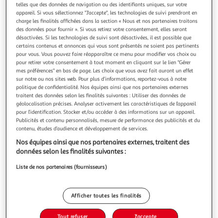
Illustration
Illustration
telles que des données de navigation ou des identifiants uniques, sur votre
précédente
suivante
appareil. Si vous sélectionnez "J'accepte", les technologies de suivi prendront en
charge les finalités affichées dans la section « Nous et nos partenaires traitons
des données pour fournir ». Si vous retirez votre consentement, elles seront
désactivées. Si les technologies de suivi sont désactivées, il est possible que
DOUCEUR D'INTÉRIEUR
certains contenus et annonces qui vous sont présentés ne soient pas pertinents
pour vous. Vous pouvez faire réapparaître ce menu pour modifier vos choix ou
Rideau voilage phosphorescent moonlight
pour retirer votre consentement à tout moment en cliquant sur le lien "Gérer
140x240cm fuchsia
mes préférences" en bas de page. Les choix que vous avez fait auront un effet
Informations Techniques : Dimensions : L. 140 x H. 240 cm
sur notre ou nos sites web. Pour plus d’informations, reportez-vous à notre
politique de confidentialité. Nos équipes ainsi que nos partenaires externes
Produit Packagé : L. 26 x l. 2 x H. 42 cm Matière : 100%
traitent des données selon les finalités suivantes : Utiliser des données de
Polyester Spécificités : Pratique & Utile Rideau Voilage à
En savoir +
géolocalisation précises. Analyser activement les caractéristiques de l’appareil
Oeillets Pour Enfant Forme Rectangulaire Top en Velours
Vendu par
Paris Prix
pour l’identification. Stocker et/ou accéder à des informations sur un appareil.
Phosphorescent Poids : 0,51 kg Couleur : Fuchsia
Publicités et contenu personnalisés, mesure de performance des publicités et du
Livr. ou retrait dès 3/4 jours
contenu, études d’audience et développement de services.
A partir de 7,99€
Nos équipes ainsi que nos partenaires externes, traitent des
Plus d'options
données selon les finalités suivantes :
12,99€
16,99€
Vendu par
Paris Prix
Liste de nos partenaires (fournisseurs)
-24 %
Ajouter au panier
Afficher toutes les finalités
16,99€
12,99€
Ajouter à une liste
Tout refuser
J'accepte