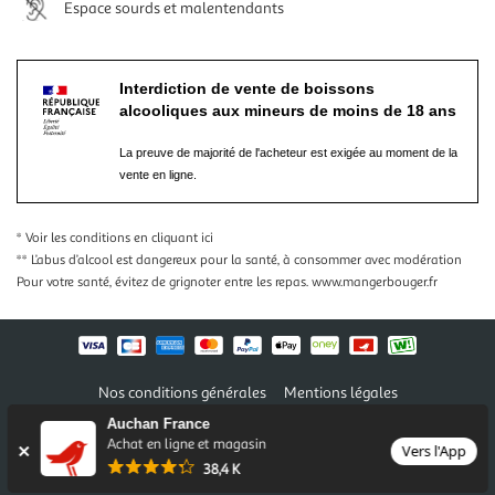
Espace sourds et malentendants
Interdiction de vente de boissons
alcooliques aux mineurs de moins de 18 ans
La preuve de majorité de l'acheteur est exigée au moment de la
vente en ligne.
* Voir les conditions
en cliquant ici
** L’abus d’alcool est dangereux pour la santé, à consommer avec modération
Pour votre santé, évitez de grignoter entre les repas.
www.mangerbouger.fr
Nos conditions générales
Mentions légales
Conditions des offres et promotions
Gérer mes préférences
Auchan France
Politique de confidentialité
Informations légales marketplace
Achat en ligne et magasin
Vers l'App
38,4 K
Auchan 2026 © Tous droits réservés