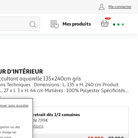
Me connecter
Lancer
Mes produits
la
recherche
R D'INTÉRIEUR
ccultant aquarelle 135x240cm gris
 Dimensions : L. 135 x H. 240 cm Produit
L. 27 x l. 3 x H. 44 cm Matières : 100% Polyester Spécificités :
égant Rideau à Oeillets Occultant Forme Rectangulaire
+
lours Motif Imprimé Poids : 0,82 kg Couleur : Gris
aris Prix
inuer sans accepter
Livr. ou retrait dès 1/2 semaines
A partir de 7,99€
Plus d'options
igation ou des
n charge les
ez votre