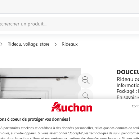
Rideau, voilage, store
Rideaux
DOUCEU
Agrandir
Rideau o
Informations Techniques :
l'illustration
Packagé : 
à
Réduire
Chic & Él
En savoir 
200%
l'illustration
Texture Ve
Vendu par
P
Cont
à
Partager
100
le
ns à coeur de protéger vos données !
%
produit
8 partenaires stockons et accédons à des données personnelles, telles que des données de nav
niques, sur votre appareil. Si vous sélectionnez "J'accepte", les technologies de suivi prendront e
chées dans la section « Nous et nos partenaires traitons des données pour fournir ». Si vous retir