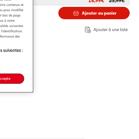
18,99€
23,99€
ar
Paris Prix
tains contenus et
nu pour modifier
Ajouter au panier
en bas de page.
ous à notre
nalités suivantes
€
Ajouter à une liste
l’identification.
erformance des
s suivantes :
accepte