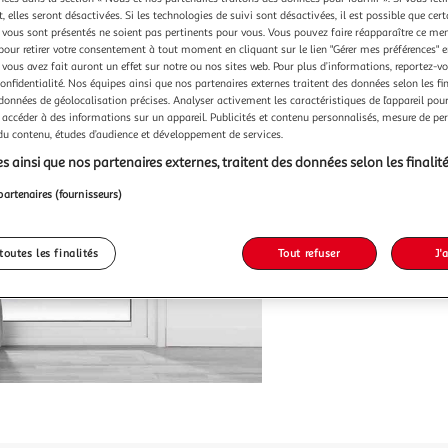
Vendu p
 elles seront désactivées. Si les technologies de suivi sont désactivées, il est possible que cer
vous sont présentés ne soient pas pertinents pour vous. Vous pouvez faire réapparaître ce me
-21 %
pour retirer votre consentement à tout moment en cliquant sur le lien "Gérer mes préférences" 
 vous avez fait auront un effet sur notre ou nos sites web. Pour plus d’informations, reportez-v
23,99€
confidentialité. Nos équipes ainsi que nos partenaires externes traitent des données selon les fi
18,99
 données de géolocalisation précises. Analyser activement les caractéristiques de l’appareil pour 
 accéder à des informations sur un appareil. Publicités et contenu personnalisés, mesure de p
 du contenu, études d’audience et développement de services.
s ainsi que nos partenaires externes, traitent des données selon les finalité
partenaires (fournisseurs)
toutes les finalités
Tout refuser
J'