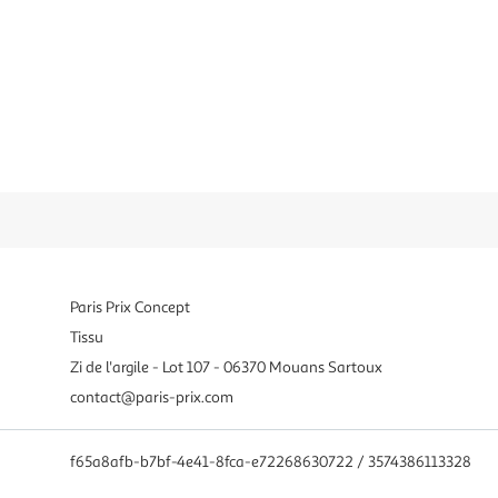
Paris Prix Concept
Tissu
Zi de l'argile - Lot 107 - 06370 Mouans Sartoux
contact@paris-prix.com
f65a8afb-b7bf-4e41-8fca-e72268630722 / 3574386113328