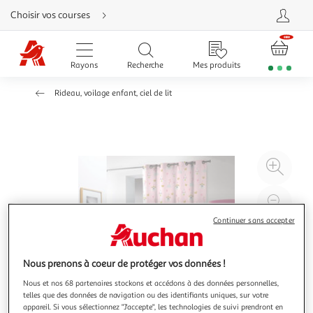
Aller
Choisir vos courses
directement
au
contenu
Aller
directement
Rayons
Recherche
Mes produits
à
la
recherche
Rideau, voilage enfant, ciel de lit
Aller
directement
à
la
navigation
Aller
directement
à
Agr
la
rubrique
l'il
besoin
d'aide
à
Réd
20
l'il
Continuer sans accepter
à
Par
100
le
Nous prenons à coeur de protéger vos données !
%
pro
Nous et nos 68 partenaires stockons et accédons à des données personnelles,
telles que des données de navigation ou des identifiants uniques, sur votre
appareil. Si vous sélectionnez "J'accepte", les technologies de suivi prendront en