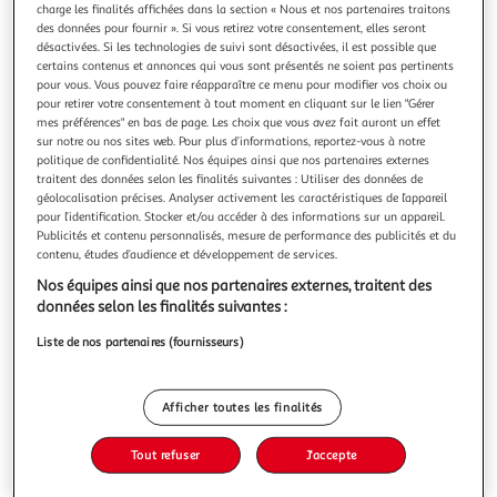
charge les finalités affichées dans la section « Nous et nos partenaires traitons
des données pour fournir ». Si vous retirez votre consentement, elles seront
désactivées. Si les technologies de suivi sont désactivées, il est possible que
certains contenus et annonces qui vous sont présentés ne soient pas pertinents
pour vous. Vous pouvez faire réapparaître ce menu pour modifier vos choix ou
pour retirer votre consentement à tout moment en cliquant sur le lien "Gérer
PARIS PRIX
mes préférences" en bas de page. Les choix que vous avez fait auront un effet
Rideau à Œillets Enfant Hermine 140x240cm Rose
sur notre ou nos sites web. Pour plus d’informations, reportez-vous à notre
Informations Techniques : Dimensions : L. 140 x H. 240 cm
politique de confidentialité. Nos équipes ainsi que nos partenaires externes
Produit Packagé : L. 27 x l. 2 x H. 41 cm Matière : 100%
traitent des données selon les finalités suivantes : Utiliser des données de
Polyester Spécificités : Pratique & Utile Rideau à Oeillets
géolocalisation précises. Analyser activement les caractéristiques de l’appareil
En savoir +
pour l’identification. Stocker et/ou accéder à des informations sur un appareil.
Pour Enfant Forme Rectangulaire A Motifs Poids : 0,416 kg
Publicités et contenu personnalisés, mesure de performance des publicités et du
Vous voulez connaître le prix de ce produit ?
Couleur : Rose
contenu, études d’audience et développement de services.
Afficher le prix
Nos équipes ainsi que nos partenaires externes, traitent des
données selon les finalités suivantes :
Liste de nos partenaires (fournisseurs)
Description
Afficher toutes les finalités
Caractéristiques
Tout refuser
J'accepte