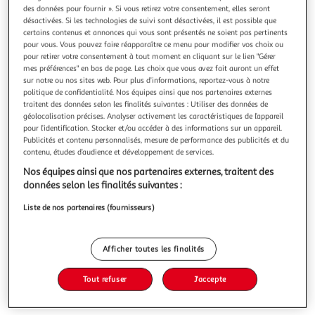
Illustration
Illustration
des données pour fournir ». Si vous retirez votre consentement, elles seront
précédente
suivante
désactivées. Si les technologies de suivi sont désactivées, il est possible que
certains contenus et annonces qui vous sont présentés ne soient pas pertinents
pour vous. Vous pouvez faire réapparaître ce menu pour modifier vos choix ou
pour retirer votre consentement à tout moment en cliquant sur le lien "Gérer
PARIS PRIX
mes préférences" en bas de page. Les choix que vous avez fait auront un effet
sur notre ou nos sites web. Pour plus d’informations, reportez-vous à notre
Patère murale 5 crochets optik 66cm multicolore
politique de confidentialité. Nos équipes ainsi que nos partenaires externes
Informations Techniques : Dimensions : L. 66 x l. 5 x H. 21
traitent des données selon les finalités suivantes : Utiliser des données de
cm Matière : Bois Massif Spécificités : Tendance & Pratique
géolocalisation précises. Analyser activement les caractéristiques de l’appareil
Patère Murale design Style Vintage & Rétro 5 Crochets
En savoir +
pour l’identification. Stocker et/ou accéder à des informations sur un appareil.
Livré monté Facile d'utilisation & d'entretien Nombre de
Vendu par
Paris Prix
Publicités et contenu personnalisés, mesure de performance des publicités et du
colis : 1 Poids : 0,99 kg Couleur : Multicolore
contenu, études d’audience et développement de services.
Livraison dès 1/2 semaines
Nos équipes ainsi que nos partenaires externes, traitent des
8,99€
données selon les finalités suivantes :
Plus d'options
Liste de nos partenaires (fournisseurs)
75,99€
91,99€
Vendu par
Paris Prix
-17 %
Afficher toutes les finalités
Ajouter au panier
91,99€
75,99€
Tout refuser
J'accepte
Ajouter à une liste
dont 0,10€ d'éco part. mobilier.