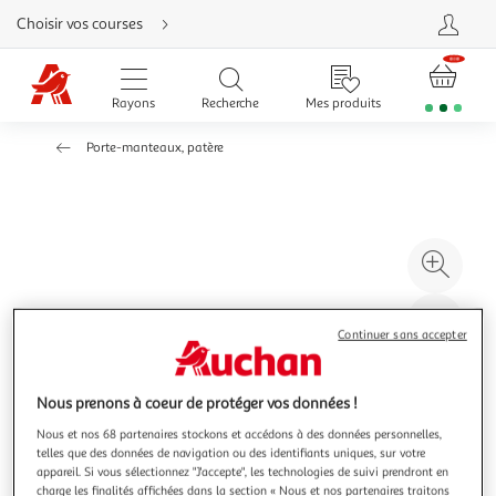
Aller
Choisir vos courses
directement
au
contenu
Aller
directement
Rayons
Recherche
Mes produits
à
la
recherche
Porte-manteaux, patère
Aller
directement
à
la
navigation
Aller
directement
à
Agr
la
rubrique
l'il
besoin
d'aide
à
Réd
Continuer sans accepter
20
l'il
à
Par
100
le
Nous prenons à coeur de protéger vos données !
%
pro
Nous et nos 68 partenaires stockons et accédons à des données personnelles,
telles que des données de navigation ou des identifiants uniques, sur votre
appareil. Si vous sélectionnez "J'accepte", les technologies de suivi prendront en
charge les finalités affichées dans la section « Nous et nos partenaires traitons