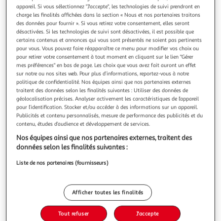
Illustration
Illustration
appareil. Si vous sélectionnez "J'accepte", les technologies de suivi prendront en
précédente
suivante
charge les finalités affichées dans la section « Nous et nos partenaires traitons
des données pour fournir ». Si vous retirez votre consentement, elles seront
désactivées. Si les technologies de suivi sont désactivées, il est possible que
Livraison offerte
certains contenus et annonces qui vous sont présentés ne soient pas pertinents
pour vous. Vous pouvez faire réapparaître ce menu pour modifier vos choix ou
pour retirer votre consentement à tout moment en cliquant sur le lien "Gérer
PARIS PRIX
mes préférences" en bas de page. Les choix que vous avez fait auront un effet
Pack - lit enfant surélevé & etagère pino ii gris
sur notre ou nos sites web. Pour plus d’informations, reportez-vous à notre
Informations Techniques : Dimensions : Lit : L. 207,6 x l. 83 x
politique de confidentialité. Nos équipes ainsi que nos partenaires externes
H. 175 cm Étagère : L. 79 x l. 29 x H. 9 cm Espace entre le Lit
traitent des données selon les finalités suivantes : Utiliser des données de
& le Sol : 41,5 cm Matière : Bois Massif Scandinave (Pin) &
géolocalisation précises. Analyser activement les caractéristiques de l’appareil
En savoir +
pour l’identification. Stocker et/ou accéder à des informations sur un appareil.
MDF Spécificités : Tendance & Ludique Ce Pack contient : Lit
Vendu par
1001Jouets
Publicités et contenu personnalisés, mesure de performance des publicités et du
Enfant Surélevé & Toboggan Pino 90x200cm Blanc
contenu, études d’audience et développement de services.
Livraison dès 5/6 jours
Nos équipes ainsi que nos partenaires externes, traitent des
Livraison offerte
données selon les finalités suivantes :
Plus d'options
Liste de nos partenaires (fournisseurs)
458,99€
Vendu par
1001Jouets
Livraison dès 1/2 semaines
Afficher toutes les finalités
39,99€
Plus d'options
Tout refuser
J'accepte