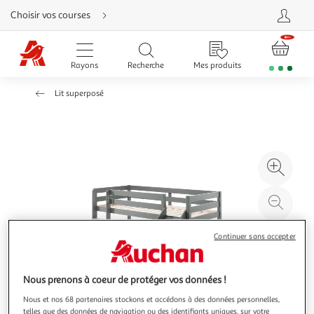
Aller
Choisir vos courses
directement
au
contenu
Aller
directement
Rayons
Recherche
Mes produits
à
la
recherche
Lit superposé
Aller
directement
à
la
navigation
Aller
directement
à
Agr
la
rubrique
l'il
besoin
d'aide
à
Réd
20
l'il
à
Par
Continuer sans accepter
100
le
%
pro
Nous prenons à coeur de protéger vos données !
Nous et nos 68 partenaires stockons et accédons à des données personnelles,
telles que des données de navigation ou des identifiants uniques, sur votre