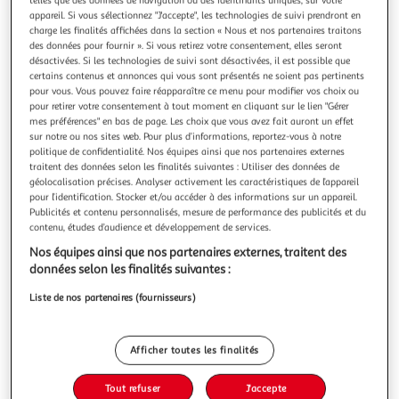
Illustration
Illustration
appareil. Si vous sélectionnez "J'accepte", les technologies de suivi prendront en
précédente
suivante
charge les finalités affichées dans la section « Nous et nos partenaires traitons
des données pour fournir ». Si vous retirez votre consentement, elles seront
désactivées. Si les technologies de suivi sont désactivées, il est possible que
Livraison offerte
certains contenus et annonces qui vous sont présentés ne soient pas pertinents
pour vous. Vous pouvez faire réapparaître ce menu pour modifier vos choix ou
PARIS PRIX
pour retirer votre consentement à tout moment en cliquant sur le lien "Gérer
mes préférences" en bas de page. Les choix que vous avez fait auront un effet
Pack - lit enfant, chevet & coffre kiddy 90x200cm vert
sur notre ou nos sites web. Pour plus d’informations, reportez-vous à notre
menthe
politique de confidentialité. Nos équipes ainsi que nos partenaires externes
Le trio de meubles Vipack vert menthe ajoutera une touche
traitent des données selon les finalités suivantes : Utiliser des données de
d'originalité à la nouvelle chambre de votre enfant....
géolocalisation précises. Analyser activement les caractéristiques de l’appareil
pour l’identification. Stocker et/ou accéder à des informations sur un appareil.
En savoir +
Publicités et contenu personnalisés, mesure de performance des publicités et du
Vendu par
1001Jouets
contenu, études d’audience et développement de services.
Nos équipes ainsi que nos partenaires externes, traitent des
Livraison dès 5/6 jours
données selon les finalités suivantes :
Livraison offerte
Plus d'options
Liste de nos partenaires (fournisseurs)
455,99€
Vendu par
1001Jouets
Afficher toutes les finalités
Livraison dès 1/2 semaines
39,99€
Tout refuser
J'accepte
Plus d'options