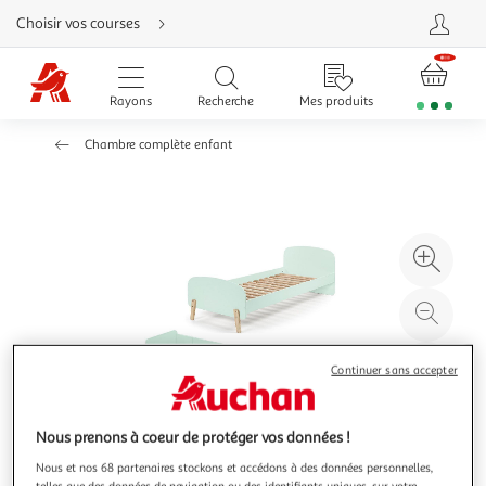
Aller
Choisir vos courses
directement
au
contenu
Aller
directement
Rayons
Recherche
Mes produits
à
la
recherche
Chambre complète enfant
Aller
directement
à
la
navigation
Aller
directement
à
Agr
la
rubrique
l'il
besoin
d'aide
à
Réd
20
l'il
à
Par
Continuer sans accepter
100
le
%
pro
Nous prenons à coeur de protéger vos données !
Nous et nos 68 partenaires stockons et accédons à des données personnelles,
telles que des données de navigation ou des identifiants uniques, sur votre