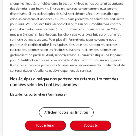
charge les finalités affichées dans la section « Nous et nos partenaires traitons
des données pour fournir ». Si vous retirez votre consentement, elles seront
désactivées. Si les technologies de suivi sont désactivées, il est possible que
certains contenus et annonces qui vous sont présentés ne soient pas pertinents
pour vous. Vous pouvez faire réapparaître ce menu pour modifier vos choix ou
HOMEA
pour retirer votre consentement à tout moment en cliquant sur le lien "Gérer
mes préférences" en bas de page. Les choix que vous avez fait auront un effet
Nappe papier damassée 1,18x5m noir
sur notre ou nos sites web. Pour plus d’informations, reportez-vous à notre
Informations Techniques : Dimensions : L. 5 x l. 1,18 m
politique de confidentialité. Nos équipes ainsi que nos partenaires externes
Matière : Papier Spécificités : Pratique & Efficace Rouleau de
traitent des données selon les finalités suivantes : Utiliser des données de
Nappe Jetable Facile d'utilisation A Découper Effet
En savoir +
géolocalisation précises. Analyser activement les caractéristiques de l’appareil
Damassé Poids : 0,24 kg Couleur : Noir
pour l’identification. Stocker et/ou accéder à des informations sur un appareil.
Vous voulez connaître le prix de ce produit ?
Publicités et contenu personnalisés, mesure de performance des publicités et du
contenu, études d’audience et développement de services.
Afficher le prix
Nos équipes ainsi que nos partenaires externes, traitent des
données selon les finalités suivantes :
Liste de nos partenaires (fournisseurs)
Description
Afficher toutes les finalités
Caractéristiques
Tout refuser
J'accepte