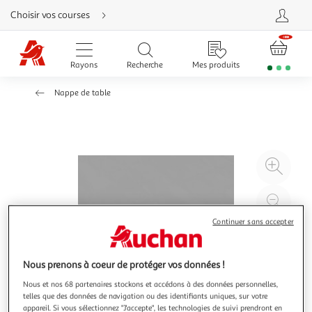
Aller
Choisir vos courses
directement
au
contenu
Aller
directement
Rayons
Recherche
Mes produits
à
la
recherche
Nappe de table
Aller
directement
à
la
navigation
Aller
directement
à
Agr
la
rubrique
l'il
besoin
d'aide
à
Réd
20
l'il
Continuer sans accepter
à
Par
100
le
Nous prenons à coeur de protéger vos données !
%
pro
Nous et nos 68 partenaires stockons et accédons à des données personnelles,
telles que des données de navigation ou des identifiants uniques, sur votre
appareil. Si vous sélectionnez "J'accepte", les technologies de suivi prendront en