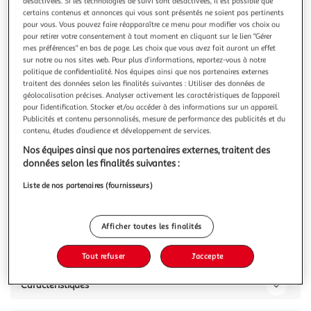
Illustration
Illustration
désactivées. Si les technologies de suivi sont désactivées, il est possible que
certains contenus et annonces qui vous sont présentés ne soient pas pertinents
précédente
suivante
pour vous. Vous pouvez faire réapparaître ce menu pour modifier vos choix ou
pour retirer votre consentement à tout moment en cliquant sur le lien "Gérer
mes préférences" en bas de page. Les choix que vous avez fait auront un effet
sur notre ou nos sites web. Pour plus d’informations, reportez-vous à notre
J-LINE
politique de confidentialité. Nos équipes ainsi que nos partenaires externes
Lot de 6 tables d'appoint tornado 48cm or
traitent des données selon les finalités suivantes : Utiliser des données de
géolocalisation précises. Analyser activement les caractéristiques de l’appareil
Informations Techniques : Dimensions : Taille totale : D. 100
pour l’identification. Stocker et/ou accéder à des informations sur un appareil.
x H. 48 cm Taille à l'unité : L. 17 x l. 17 x H. 48 cm Matière :
Publicités et contenu personnalisés, mesure de performance des publicités et du
100% Métal Spécificités : Modernes & Originales Lot de 6
En savoir +
contenu, études d’audience et développement de services.
tables d'appoint À monter soi-même Poids : 27,36 kg
Vous voulez connaître le prix de ce produit ?
Nos équipes ainsi que nos partenaires externes, traitent des
Couleur : Or
données selon les finalités suivantes :
Afficher le prix
Liste de nos partenaires (fournisseurs)
Afficher toutes les finalités
Description
Tout refuser
J'accepte
Caractéristiques