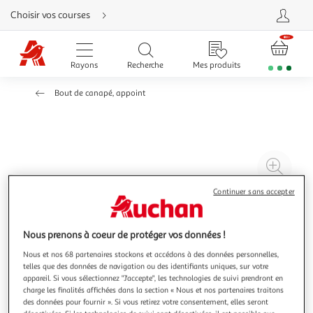
Aller
Choisir vos courses
directement
au
contenu
Aller
directement
Rayons
Recherche
Mes produits
à
la
recherche
Bout de canapé, appoint
Aller
directement
à
la
navigation
Aller
directement
à
Agr
la
rubrique
l'il
besoin
Continuer sans accepter
d'aide
à
Réd
20
l'il
à
Par
Nous prenons à coeur de protéger vos données !
100
le
Nous et nos 68 partenaires stockons et accédons à des données personnelles,
%
pro
telles que des données de navigation ou des identifiants uniques, sur votre
appareil. Si vous sélectionnez "J'accepte", les technologies de suivi prendront en
charge les finalités affichées dans la section « Nous et nos partenaires traitons
des données pour fournir ». Si vous retirez votre consentement, elles seront