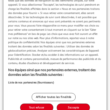
Illustration
Illustration
telles que des données de navigation ou des identifiants uniques, sur votre
appareil. Si vous sélectionnez "J'accepte", les technologies de suivi prendront en
précédente
suivante
charge les finalités affichées dans la section « Nous et nos partenaires traitons
des données pour fournir ». Si vous retirez votre consentement, elles seront
désactivées. Si les technologies de suivi sont désactivées, il est possible que
certains contenus et annonces qui vous sont présentés ne soient pas pertinents
THE HOME DECO FACTORY
pour vous. Vous pouvez faire réapparaître ce menu pour modifier vos choix ou
Lot de 6 mugs en céramique black forest 30cl vert
pour retirer votre consentement à tout moment en cliquant sur le lien "Gérer
mes préférences" en bas de page. Les choix que vous avez fait auront un effet
Informations Techniques : Dimensions : D. 8,8 x H. 8,8 cm
sur notre ou nos sites web. Pour plus d’informations, reportez-vous à notre
Matières : Céramique & Grès Spécificités : Pratique & Utile
politique de confidentialité. Nos équipes ainsi que nos partenaires externes
Lot de 6 Mugs Forme Ronde Contenance : 30 cl Poids : 0,3
En savoir +
traitent des données selon les finalités suivantes : Utiliser des données de
kg Couleur : Vert
Vendu par
Paris Prix
géolocalisation précises. Analyser activement les caractéristiques de l’appareil
pour l’identification. Stocker et/ou accéder à des informations sur un appareil.
Livr. ou retrait dès 1/2 semaines
Publicités et contenu personnalisés, mesure de performance des publicités et du
A partir de 7,99€
contenu, études d’audience et développement de services.
Plus d'options
Nos équipes ainsi que nos partenaires externes, traitent des
données selon les finalités suivantes :
24,99€
32,99€
Vendu par
Paris Prix
Liste de nos partenaires (fournisseurs)
-24 %
Ajouter au panier
32,99€
Afficher toutes les finalités
24,99€
Ajouter à une liste
Tout refuser
J'accepte