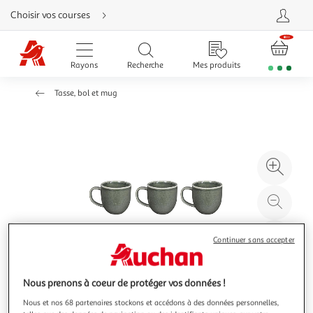
Aller
Choisir vos courses
directement
au
contenu
Aller
directement
Rayons
Recherche
Mes produits
à
la
recherche
Tasse, bol et mug
Aller
directement
à
la
navigation
Aller
directement
à
Agr
la
rubrique
l'il
besoin
d'aide
à
Réd
20
l'il
à
Par
Continuer sans accepter
100
le
%
pro
Nous prenons à coeur de protéger vos données !
Nous et nos 68 partenaires stockons et accédons à des données personnelles,