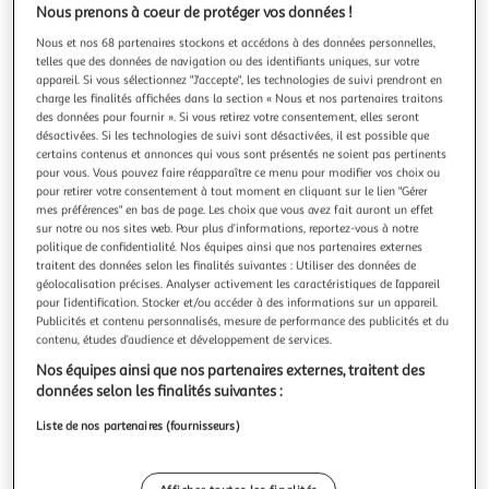
Illustration
Illustration
Nous prenons à coeur de protéger vos données !
précédente
suivante
Nous et nos 68 partenaires stockons et accédons à des données personnelles,
telles que des données de navigation ou des identifiants uniques, sur votre
appareil. Si vous sélectionnez "J'accepte", les technologies de suivi prendront en
charge les finalités affichées dans la section « Nous et nos partenaires traitons
DOUCEUR D'INTÉRIEUR
des données pour fournir ». Si vous retirez votre consentement, elles seront
Lot de 3 serviettes de table mistral 40x40cm
désactivées. Si les technologies de suivi sont désactivées, il est possible que
bordeaux
certains contenus et annonces qui vous sont présentés ne soient pas pertinents
pour vous. Vous pouvez faire réapparaître ce menu pour modifier vos choix ou
Informations Techniques : Dimensions : L. 40 x l. 40 cm
pour retirer votre consentement à tout moment en cliquant sur le lien "Gérer
Matière : Coton Recyclé Spécificités : Pratique & Tendance
mes préférences" en bas de page. Les choix que vous avez fait auront un effet
Lot de 3 Serviettes de Table Forme Carrée Design Uni Poids
En savoir +
sur notre ou nos sites web. Pour plus d’informations, reportez-vous à notre
: 0,084 kg Couleur : Bordeaux
Vendu par
Paris Prix
politique de confidentialité. Nos équipes ainsi que nos partenaires externes
traitent des données selon les finalités suivantes : Utiliser des données de
Livr. ou retrait dès 3/4 jours
géolocalisation précises. Analyser activement les caractéristiques de l’appareil
pour l’identification. Stocker et/ou accéder à des informations sur un appareil.
A partir de 7,99€
Publicités et contenu personnalisés, mesure de performance des publicités et du
Plus d'options
contenu, études d’audience et développement de services.
6,99€
8,99€
Vendu par
Paris Prix
Nos équipes ainsi que nos partenaires externes, traitent des
données selon les finalités suivantes :
Livraison dès 1/2 semaines
Liste de nos partenaires (fournisseurs)
Livraison offerte
Plus d'options