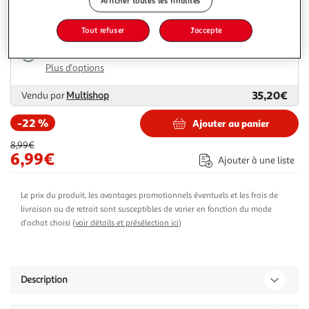
Afficher toutes les finalités
17,62€
Vendu par
ASD
Tout refuser
J'accepte
Livraison dès 7/8 jours
4,99€
Plus d'options
35,20€
Vendu par
Multishop
-22 %
Ajouter au panier
8,99€
6,99€
Ajouter à une liste
Le prix du produit, les avantages promotionnels éventuels et les frais de
livraison ou de retrait sont susceptibles de varier en fonction du mode
d'achat choisi (
voir détails et présélection ici
)
Description