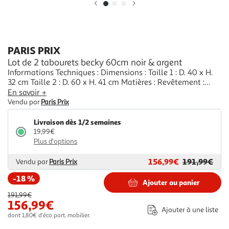
Illustration
Illustration
précédente
suivante
PARIS PRIX
Lot de 2 tabourets becky 60cm noir & argent
Informations Techniques : Dimensions : Taille 1 : D. 40 x H.
32 cm Taille 2 : D. 60 x H. 41 cm Matières : Revêtement :
Tissu (50% Polyester & 50% Polyuréthane) Structure : Fer &
En savoir +
Contreplaqué Spécificités : Résistant & Robuste Lot de 2
Vendu par
Paris Prix
Tabourets design Forme Ronde Look Rétro & Design Uni
Peut être
Livraison dès 1/2 semaines
19,99€
Plus d'options
156,99€
191,99€
Vendu par
Paris Prix
-18 %
Ajouter au panier
191,99€
156,99€
Ajouter à une liste
dont 1,80€ d'éco part. mobilier.