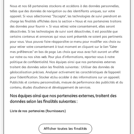
Illustration
Illustration
Nous et nos 68 partenaires stockons et accédons à des données personnelles,
précédente
suivante
telles que des données de navigation ou des identifiants uniques, sur votre
appareil. Si vous sélectionnez "J'accepte", les technologies de suivi prendront en
charge les finalités affichées dans la section « Nous et nos partenaires traitons
des données pour fournir ». Si vous retirez votre consentement, elles seront
THE HOME DECO FACTORY
désactivées. Si les technologies de suivi sont désactivées, il est possible que
Lot de 100 serviettes en papier distributeur 9x13cm
certains contenus et annonces qui vous sont présentés ne soient pas pertinents
pour vous. Vous pouvez faire réapparaître ce menu pour modifier vos choix ou
blanc
pour retirer votre consentement à tout moment en cliquant sur le lien "Gérer
Informations Techniques : Dimensions : L. 9,4 x l. 13 x H. 0,1
mes préférences" en bas de page. Les choix que vous avez fait auront un effet
cm Matières : Papier Spécificités : Vendu en lot de 100
sur notre ou nos sites web. Pour plus d’informations, reportez-vous à notre
Adaptées pour un distributeur de serviettes Facile
En savoir +
politique de confidentialité. Nos équipes ainsi que nos partenaires externes
d'utilisation Couleur : Blanc
Vendu par
Paris Prix
traitent des données selon les finalités suivantes : Utiliser des données de
géolocalisation précises. Analyser activement les caractéristiques de l’appareil
pour l’identification. Stocker et/ou accéder à des informations sur un appareil.
Livr. ou retrait dès 3/4 jours
Publicités et contenu personnalisés, mesure de performance des publicités et du
A partir de 7,99€
contenu, études d’audience et développement de services.
Plus d'options
Nos équipes ainsi que nos partenaires externes, traitent des
4,99€
5,99€
Vendu par
Paris Prix
données selon les finalités suivantes :
Liste de nos partenaires (fournisseurs)
Livraison dès 1/2 semaines
Livraison offerte
Plus d'options
Afficher toutes les finalités