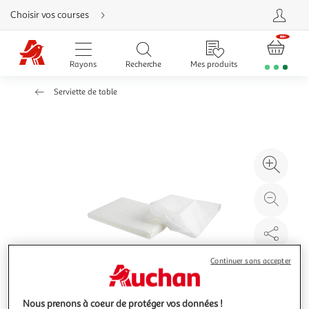
Aller
Choisir vos courses
directement
au
contenu
Aller
directement
Rayons
Recherche
Mes produits
à
la
recherche
Serviette de table
Aller
directement
à
la
navigation
Aller
directement
à
Agr
la
rubrique
l'il
besoin
d'aide
à
Réd
20
l'il
à
Par
100
le
Continuer sans accepter
%
pro
Nous prenons à coeur de protéger vos données !