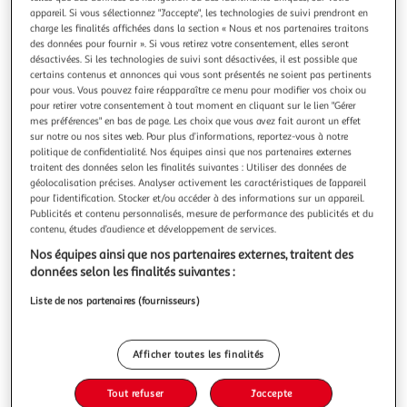
Illustration
Illustration
appareil. Si vous sélectionnez "J'accepte", les technologies de suivi prendront en
précédente
suivante
charge les finalités affichées dans la section « Nous et nos partenaires traitons
des données pour fournir ». Si vous retirez votre consentement, elles seront
désactivées. Si les technologies de suivi sont désactivées, il est possible que
Livraison offerte
certains contenus et annonces qui vous sont présentés ne soient pas pertinents
pour vous. Vous pouvez faire réapparaître ce menu pour modifier vos choix ou
pour retirer votre consentement à tout moment en cliquant sur le lien "Gérer
PARIS PRIX
mes préférences" en bas de page. Les choix que vous avez fait auront un effet
Lit enfant toboggan, tente & tunnel scott spring
sur notre ou nos sites web. Pour plus d’informations, reportez-vous à notre
90x200cm blanc
politique de confidentialité. Nos équipes ainsi que nos partenaires externes
traitent des données selon les finalités suivantes : Utiliser des données de
Scott Lit Mezzanine Toboggan et Rideau et Tunnel Spring
géolocalisation précises. Analyser activement les caractéristiques de l’appareil
En savoir +
pour l’identification. Stocker et/ou accéder à des informations sur un appareil.
Vendu par
1001Jouets
Publicités et contenu personnalisés, mesure de performance des publicités et du
contenu, études d’audience et développement de services.
Livraison dès 5/6 jours
Nos équipes ainsi que nos partenaires externes, traitent des
Livraison offerte
données selon les finalités suivantes :
Plus d'options
Liste de nos partenaires (fournisseurs)
688,99€
Vendu par
1001Jouets
Livraison dès 1/2 semaines
Afficher toutes les finalités
59,99€
Plus d'options
Tout refuser
J'accepte