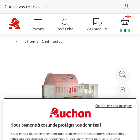
Aller
Choisir vos courses
directement
au
contenu
Aller
directement
Rayons
Recherche
Mes produits
à
la
recherche
Lit combiné, mi-hauteur
Aller
directement
à
la
navigation
Aller
directement
à
Agr
la
rubrique
l'il
besoin
d'aide
à
Réd
20
l'il
à
Par
Continuer sans accepter
100
le
%
pro
Nous prenons à coeur de protéger vos données !
Nous et nos 68 partenaires stockons et accédons à des données personnelles,
telles que des données de navigation ou des identifiants uniques, sur votre