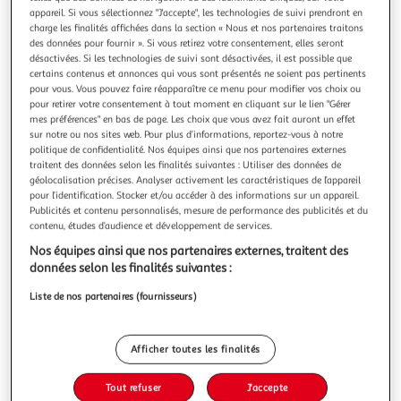
Illustration
Illustration
appareil. Si vous sélectionnez "J'accepte", les technologies de suivi prendront en
précédente
suivante
charge les finalités affichées dans la section « Nous et nos partenaires traitons
des données pour fournir ». Si vous retirez votre consentement, elles seront
désactivées. Si les technologies de suivi sont désactivées, il est possible que
certains contenus et annonces qui vous sont présentés ne soient pas pertinents
PARIS PRIX
pour vous. Vous pouvez faire réapparaître ce menu pour modifier vos choix ou
pour retirer votre consentement à tout moment en cliquant sur le lien "Gérer
Lit enfant toboggan, tente, tunnel & 3 pochettes scott
mes préférences" en bas de page. Les choix que vous avez fait auront un effet
princesse 90x200cm blanc
sur notre ou nos sites web. Pour plus d’informations, reportez-vous à notre
Scott Lit Mezzanine Toboggan et Rideau Princess, Tunnel et
politique de confidentialité. Nos équipes ainsi que nos partenaires externes
3 Sacs Rangement
traitent des données selon les finalités suivantes : Utiliser des données de
En savoir +
géolocalisation précises. Analyser activement les caractéristiques de l’appareil
pour l’identification. Stocker et/ou accéder à des informations sur un appareil.
Vendu par
Paris Prix
Publicités et contenu personnalisés, mesure de performance des publicités et du
contenu, études d’audience et développement de services.
Livraison dès 1/2 semaines
59,99€
Nos équipes ainsi que nos partenaires externes, traitent des
Plus d'options
données selon les finalités suivantes :
Liste de nos partenaires (fournisseurs)
736,99€
923,99€
Vendu par
Paris Prix
Livraison dès 5/6 jours
Afficher toutes les finalités
Livraison offerte
Plus d'options
Tout refuser
J'accepte