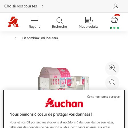
Aller
Choisir vos courses
directement
au
contenu
Aller
directement
Rayons
Recherche
Mes produits
à
la
recherche
Lit combiné, mi-hauteur
Aller
directement
à
la
navigation
Aller
directement
à
Agr
la
rubrique
l'il
besoin
d'aide
à
Réd
20
l'il
à
Par
Continuer sans accepter
100
le
%
pro
Nous prenons à coeur de protéger vos données !
Nous et nos 68 partenaires stockons et accédons à des données personnelles,
telles que des données de navigation ou des identifiants uniques, sur votre