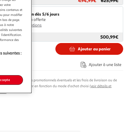
494,99€
623,99€
ar
Paris Prix
ez votre
tains contenus et
Livraison dès 5/6 jours
nu pour modifier
Livraison offerte
en bas de page.
ous à notre
Plus d'options
nalités suivantes
l’identification.
500,99€
ar
1001Jouets
erformance des
Ajouter au panier
s suivantes :
9€
Ajouter à une liste
co part. mobilier.
accepte
produit, les avantages promotionnels éventuels et les frais de livraison ou de
t susceptibles de varier en fonction du mode d'achat choisi (
voir détails et
n ici
)