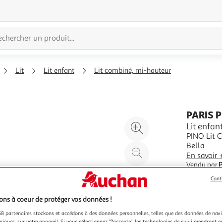
Lit
Lit enfant
Lit combiné, mi-hauteur
PARIS 
Agrandir
Lit enfa
PINO Lit Com
l'illustration
Bella
à
Réduire
En savoir 
200%
l'illustration
Vendu par
P
à
Partager
Cont
100
le
%
produit
ns à coeur de protéger vos données !
8 partenaires stockons et accédons à des données personnelles, telles que des données de nav
niques, sur votre appareil. Si vous sélectionnez "J'accepte", les technologies de suivi prendront e