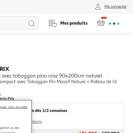
Me connecter
Lancer
Mes produits
la
recherche
PRIX
nt avec toboggan pino rose 90x200cm naturel
pact avec Toboggan Pin Massif Nature + Rideau de lit
+
aris Prix
inuer sans accepter
Livraison dès 1/2 semaines
49,99€
Plus d'options
igation ou des
n charge les