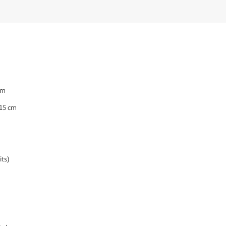
 cm
115 cm
its
)