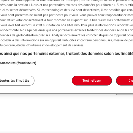
Vendu p
chées dans la section « Nous et nos partenaires traitons des données pour fournir ». Si vous retir
 elles seront désactivées. Si les technologies de suivi sont désactivées, il est possible que cer
vous sont présentés ne soient pas pertinents pour vous. Vous pouvez faire réapparaître ce me
pour retirer votre consentement à tout moment en cliquant sur le lien "Gérer mes préférences" 
 vous avez fait auront un effet sur notre ou nos sites web. Pour plus d’informations, reportez-v
confidentialité. Nos équipes ainsi que nos partenaires externes traitent des données selon les fi
 données de géolocalisation précises. Analyser activement les caractéristiques de l’appareil pour 
Vendu p
 accéder à des informations sur un appareil. Publicités et contenu personnalisés, mesure de p
 du contenu, études d’audience et développement de services.
-21 %
s ainsi que nos partenaires externes, traitent des données selon les finalité
623,99€
494,9
partenaires (fournisseurs)
dont 9,72€ d'é
toutes les finalités
Tout refuser
J'
Le prix du 
retrait son
présélectio