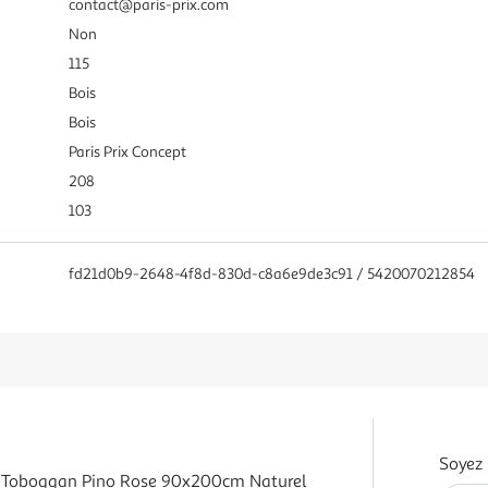
contact@paris-prix.com
Non
115
Bois
Bois
Paris Prix Concept
208
103
fd21d0b9-2648-4f8d-830d-c8a6e9de3c91 / 5420070212854
Soyez 
c Toboggan Pino Rose 90x200cm Naturel