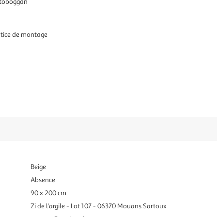
le toboggan
otice de montage
Beige
Absence
90 x 200 cm
Zi de l'argile - Lot 107 - 06370 Mouans Sartoux