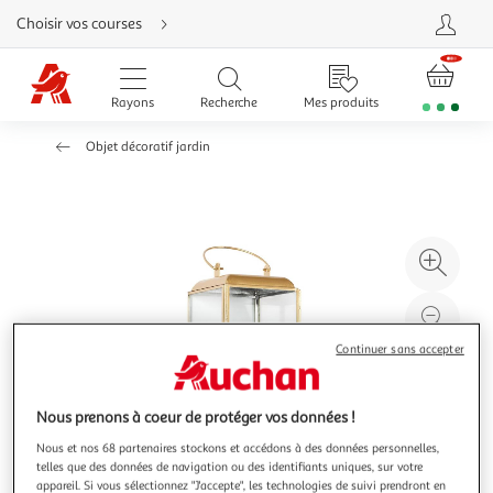
Aller
Choisir vos courses
directement
au
contenu
Aller
directement
Rayons
Recherche
Mes produits
à
la
recherche
Objet décoratif jardin
Aller
directement
à
la
navigation
Aller
directement
à
Agr
la
rubrique
l'il
besoin
d'aide
à
Réd
20
l'il
Continuer sans accepter
à
Par
100
le
Nous prenons à coeur de protéger vos données !
%
pro
Nous et nos 68 partenaires stockons et accédons à des données personnelles,
telles que des données de navigation ou des identifiants uniques, sur votre
appareil. Si vous sélectionnez "J'accepte", les technologies de suivi prendront en