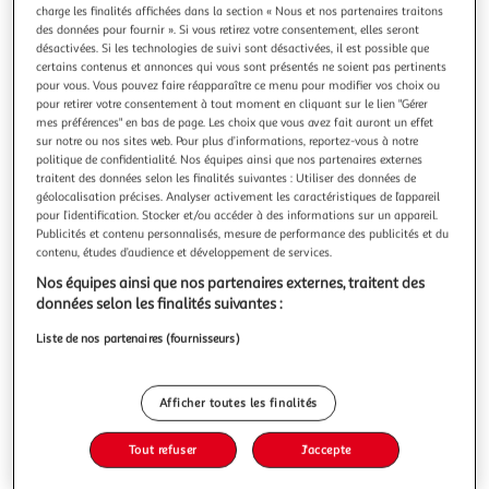
Illustration
Illustration
charge les finalités affichées dans la section « Nous et nos partenaires traitons
précédente
suivante
des données pour fournir ». Si vous retirez votre consentement, elles seront
désactivées. Si les technologies de suivi sont désactivées, il est possible que
certains contenus et annonces qui vous sont présentés ne soient pas pertinents
pour vous. Vous pouvez faire réapparaître ce menu pour modifier vos choix ou
PARIS PRIX
pour retirer votre consentement à tout moment en cliquant sur le lien "Gérer
mes préférences" en bas de page. Les choix que vous avez fait auront un effet
Lanterne Déco en Métal Girotto 30cm Or
sur notre ou nos sites web. Pour plus d’informations, reportez-vous à notre
Informations Techniques : Dimensions : L. 14 x l. 14 x H. 30
politique de confidentialité. Nos équipes ainsi que nos partenaires externes
cm Matières : Verre & Métal Spécificités : Pratique & Utile
traitent des données selon les finalités suivantes : Utiliser des données de
Lanterne Déco Forme Carrée Poids : 1,174 kg Couleur : Or
En savoir +
géolocalisation précises. Analyser activement les caractéristiques de l’appareil
pour l’identification. Stocker et/ou accéder à des informations sur un appareil.
Vendu par
Paris Prix
Publicités et contenu personnalisés, mesure de performance des publicités et du
contenu, études d’audience et développement de services.
Livr. ou retrait dès 3/4 jours
A partir de 7,99€
Nos équipes ainsi que nos partenaires externes, traitent des
Plus d'options
données selon les finalités suivantes :
Liste de nos partenaires (fournisseurs)
23,99€
30,99€
Vendu par
Paris Prix
-23 %
Ajouter au panier
Afficher toutes les finalités
30,99€
23,99€
Ajouter à une liste
Tout refuser
J'accepte