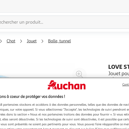
Chat
Jouet
Balle, tunnel
LOVE S
Agrandir
Jouet pou
Informatio
l'illustration
Spécificités : Pratique & Efficace Jouet Pour Chats Bal
Cont
à
Réduire
Forme Ron
En savoir 
200%
l'illustration
ns à coeur de protéger vos données !
à
Partager
8 partenaires stockons et accédons à des données personnelles, telles que des données de nav
100
le
niques, sur votre appareil. Si vous sélectionnez "J'accepte", les technologies de suivi prendront e
chées dans la section « Nous et nos partenaires traitons des données pour fournir ». Si vous retir
%
produit
 elles seront désactivées. Si les technologies de suivi sont désactivées, il est possible que cer
vous sont présentés ne soient pas pertinents pour vous. Vous pouvez faire réapparaître ce me
pour retirer votre consentement à tout moment en cliquant sur le lien "Gérer mes préférences" 