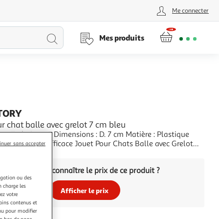
Me connecter
Lancer
Mes produits
la
recherche
TORY
r chat balle avec grelot 7 cm bleu
ns Techniques : Dimensions : D. 7 cm Matière : Plastique
le avec Grelot
inuer sans accepter
de Couleur : Bleu
+
Vous voulez connaître le prix de ce produit ?
igation ou des
n charge les
Afficher le prix
ez votre
tains contenus et
nu pour modifier
en bas de page.