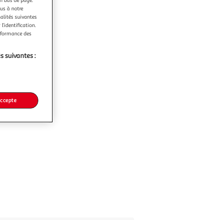
ous à notre
nalités suivantes
l’identification.
erformance des
s suivantes :
accepte