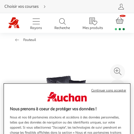
Aller
Choisir vos courses
directement
au
contenu
Aller
directement
Rayons
Recherche
Mes produits
à
la
recherche
Fauteuil
Aller
directement
à
la
navigation
Aller
directement
à
Agr
la
rubrique
l'il
besoin
d'aide
à
Réd
Continuer sans accepter
20
l'il
à
Par
100
le
Nous prenons à coeur de protéger vos données !
%
pro
Nous et nos 68 partenaires stockons et accédons à des données personnelles,
telles que des données de navigation ou des identifiants uniques, sur votre
appareil. Si vous sélectionnez "J'accepte", les technologies de suivi prendront en
charge les finalités affichées dans la section « Nous et nos partenaires traitons