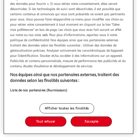
Illustration
Illustration
des données pour fournir ». Si vous retirez votre consentement, elles seront
précédente
suivante
désactivées. Si les technologies de suivi sont désactivées, il est possible que
certains contenus et annonces qui vous sont présentés ne soient pas pertinents
pour vous. Vous pouvez faire réapparaître ce menu pour modifier vos choix ou
pour retirer votre consentement à tout moment en cliquant sur le lien "Gérer
PARIS PRIX
mes préférences" en bas de page. Les choix que vous avez fait auront un effet
sur notre ou nos sites web. Pour plus d’informations, reportez-vous à notre
Fauteuil en velours sofia 104cm gris foncé
politique de confidentialité. Nos équipes ainsi que nos partenaires externes
Informations Techniques : Dimensions : L. 104 x l. 92 x H. 82
traitent des données selon les finalités suivantes : Utiliser des données de
cm Assise : L. 80 x l. 58 x H. 44,5 cm Accoudoirs : l. 12 x H.
géolocalisation précises. Analyser activement les caractéristiques de l’appareil
51 cm Matières : Revêtement : Polyester Piètement : Acier
En savoir +
pour l’identification. Stocker et/ou accéder à des informations sur un appareil.
Spécificités : Moderne & Élégant Fauteuil design Tissu
Vendu par
Paris Prix
Publicités et contenu personnalisés, mesure de performance des publicités et du
velours 2 coussins inclus Poids : 27 kg Couleur : Gris Foncé
contenu, études d’audience et développement de services.
Livraison dès 1/2 semaines
Nos équipes ainsi que nos partenaires externes, traitent des
49,99€
données selon les finalités suivantes :
Plus d'options
Liste de nos partenaires (fournisseurs)
471,99€
587,99€
Vendu par
Paris Prix
-20 %
Afficher toutes les finalités
Ajouter au panier
587,99€
471,99€
Tout refuser
J'accepte
Ajouter à une liste
dont 8,52€ d'éco part. mobilier.