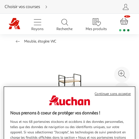
Aller
Choisir vos courses
directement
au
contenu
Aller
directement
Rayons
Recherche
Mes produits
à
la
recherche
Meuble, étagère WC
Aller
directement
à
la
navigation
Aller
directement
à
Agr
la
rubrique
l'il
besoin
d'aide
à
Réd
Continuer sans accepter
20
l'il
à
Par
100
le
Nous prenons à coeur de protéger vos données !
%
pro
Nous et nos 68 partenaires stockons et accédons à des données personnelles,
telles que des données de navigation ou des identifiants uniques, sur votre
appareil. Si vous sélectionnez "J'accepte", les technologies de suivi prendront en
charge les finalités affichées dans la section « Nous et nos partenaires traitons