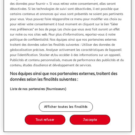
Illustration
Illustration
des données pour fournir ». Si vous retirez votre consentement, elles seront
précédente
suivante
désactivées. Si les technologies de suivi sont désactivées, il est possible que
certains contenus et annonces qui vous sont présentés ne soient pas pertinents
pour vous. Vous pouvez faire réapparaître ce menu pour modifier vos choix ou
pour retirer votre consentement à tout moment en cliquant sur le lien "Gérer
PARIS PRIX
mes préférences" en bas de page. Les choix que vous avez fait auront un effet
sur notre ou nos sites web. Pour plus d’informations, reportez-vous à notre
Étagère de salle de bain candico 96cm chêne
politique de confidentialité. Nos équipes ainsi que nos partenaires externes
Informations Techniques : Dimensions : L. 34 x l. 27 x H. 96
traitent des données selon les finalités suivantes : Utiliser des données de
cm Matières : Métal & MDF Spécificités : Pratique &
géolocalisation précises. Analyser activement les caractéristiques de l’appareil
Tendance Étagère de Salle de Bain 3 Niveaux Effet Laqué A
En savoir +
pour l’identification. Stocker et/ou accéder à des informations sur un appareil.
monter soi-même Nombre de colis : 1 Poids : 3,87 kg
Vendu par
Paris Prix
Publicités et contenu personnalisés, mesure de performance des publicités et du
Couleur : Chêne & Noir
contenu, études d’audience et développement de services.
Livraison dès 1/2 semaines
Nos équipes ainsi que nos partenaires externes, traitent des
8,99€
données selon les finalités suivantes :
Plus d'options
Liste de nos partenaires (fournisseurs)
90,99€
115,99€
Vendu par
Paris Prix
-22 %
Afficher toutes les finalités
Ajouter au panier
115,99€
90,99€
Tout refuser
J'accepte
Ajouter à une liste
dont 0,44€ d'éco part. mobilier.