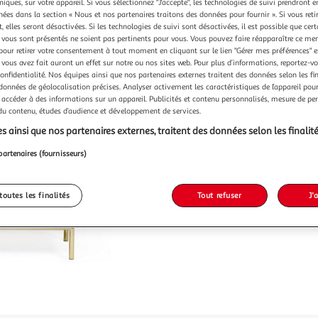
Vendu p
niques, sur votre appareil. Si vous sélectionnez "J'accepte", les technologies de suivi prendront e
chées dans la section « Nous et nos partenaires traitons des données pour fournir ». Si vous retir
-20 %
 elles seront désactivées. Si les technologies de suivi sont désactivées, il est possible que cer
vous sont présentés ne soient pas pertinents pour vous. Vous pouvez faire réapparaître ce me
947,99€
pour retirer votre consentement à tout moment en cliquant sur le lien "Gérer mes préférences" 
759,9
 vous avez fait auront un effet sur notre ou nos sites web. Pour plus d’informations, reportez-v
confidentialité. Nos équipes ainsi que nos partenaires externes traitent des données selon les fi
dont 1,87€ d'é
 données de géolocalisation précises. Analyser activement les caractéristiques de l’appareil pour 
 accéder à des informations sur un appareil. Publicités et contenu personnalisés, mesure de p
 du contenu, études d’audience et développement de services.
s ainsi que nos partenaires externes, traitent des données selon les finalité
partenaires (fournisseurs)
toutes les finalités
Tout refuser
J'