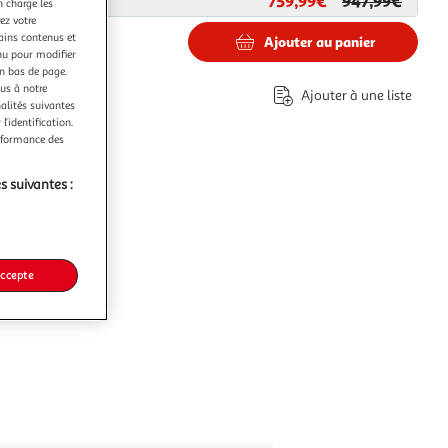
759,99€
947,99€
ar
Paris Prix
n charge les
ez votre
tains contenus et
Ajouter au panier
nu pour modifier
en bas de page.
9€
ous à notre
Ajouter à une liste
nalités suivantes
co part. mobilier.
l’identification.
erformance des
s suivantes :
accepte