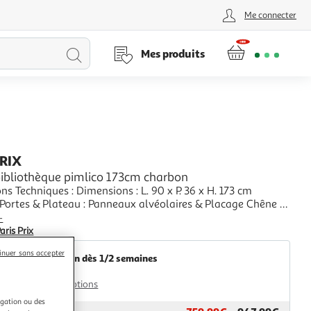
Me connecter
Lancer
Mes produits
la
recherche
PRIX
bibliothèque pimlico 173cm charbon
ns Techniques : Dimensions : L. 90 x P. 36 x H. 173 cm
ement : Laiton Les + du produit : 4 Niveaux Matériaux &
+
 Haut de Gamme Excellente stabilité Designé par Leonhard
aris Prix
réateur : Woodman Fabriq
inuer sans accepter
Livraison dès 1/2 semaines
59,99€
Plus d'options
igation ou des