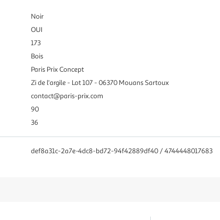
Noir
OUI
173
Bois
Paris Prix Concept
Zi de l'argile - Lot 107 - 06370 Mouans Sartoux
contact@paris-prix.com
90
36
def8a31c-2a7e-4dc8-bd72-94f42889df40 / 4744448017683