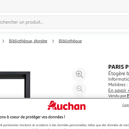
Bibliothèque, étagère
Bibliothèque
PARIS 
Agrandir
Étagère 
Informatio
l'illustration
Matières : Portes & Plateau : Panneaux alvéolaires & Placage Chêne &
à
Réduire
Noyer Pièt
En savoir 
200%
l'illustration
Finitions
Vendu par
P
Pfeifer C
à
Partager
Cont
100
le
%
produit
ns à coeur de protéger vos données !
8 partenaires stockons et accédons à des données personnelles, telles que des données de nav