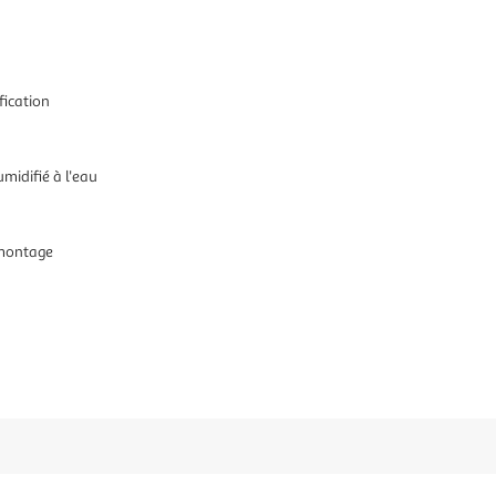
fication
midifié à l'eau
 montage