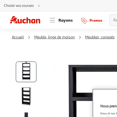
Aller
Choisir vos courses
directement
au
contenu
Aller
Rayons
Promos
directement
à
la
recherche
Aller
Accueil
Meuble, linge de maison
Meubles, canapés
directement
à
la
navigation
Aller
directement
à
la
rubrique
besoin
d'aide
Nous preno
Nous et nos 6