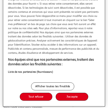
Illustration
Illustration
des données pour fournir ». Si vous retirez votre consentement, elles seront
précédente
suivante
désactivées. Si les technologies de suivi sont désactivées, il est possible que
certains contenus et annonces qui vous sont présentés ne soient pas pertinents
pour vous. Vous pouvez faire réapparaître ce menu pour modifier vos choix ou
pour retirer votre consentement à tout moment en cliquant sur le lien "Gérer
PARIS PRIX
mes préférences" en bas de page. Les choix que vous avez fait auront un effet
sur notre ou nos sites web. Pour plus d’informations, reportez-vous à notre
Ensemble meuble tv switch lamel x 330cm noir &
politique de confidentialité. Nos équipes ainsi que nos partenaires externes
naturel
traitent des données selon les finalités suivantes : Utiliser des données de
Informations Techniques : Dimensions : L. 330 x l. 40 x H.
géolocalisation précises. Analyser activement les caractéristiques de l’appareil
150 cm (selon positionnement souhaité) Meuble TV : L. 120
pour l’identification. Stocker et/ou accéder à des informations sur un appareil.
x l. 40 x H. 30 cm Bloc mural : L. 60 x l. 30 x H. 60 cm
En savoir +
Publicités et contenu personnalisés, mesure de performance des publicités et du
Etagère murale : L. 120 x l. 20 x H. 1,8 cm Matière : MDF Cet
contenu, études d’audience et développement de services.
Vendu par
Paris Prix
ensemble contient : 2 x Meuble TV 3 x Bloc mural 1 x É
Nos équipes ainsi que nos partenaires externes, traitent des
Livraison dès 1/2 semaines
données selon les finalités suivantes :
59,99€
Plus d'options
Liste de nos partenaires (fournisseurs)
759,99€
947,99€
Vendu par
Paris Prix
Afficher toutes les finalités
-20 %
Ajouter au panier
Tout refuser
J'accepte
947,99€
759,99€
Ajouter à une liste
dont 7,00€ d'éco part. mobilier.