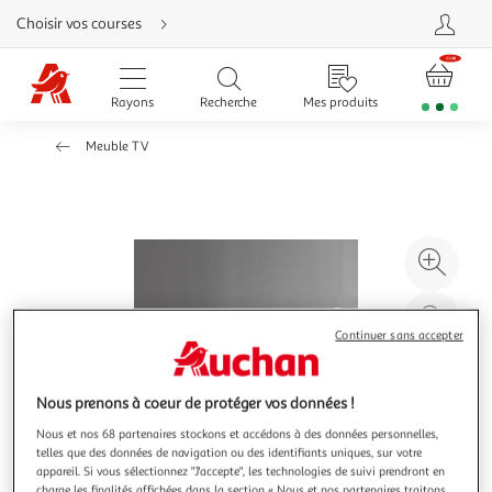
Aller
Choisir vos courses
directement
au
contenu
Aller
directement
Rayons
Recherche
Mes produits
à
la
recherche
Meuble TV
Aller
directement
à
la
navigation
Aller
directement
à
Agr
la
rubrique
l'il
besoin
d'aide
à
Réd
20
l'il
Continuer sans accepter
à
Par
100
le
Nous prenons à coeur de protéger vos données !
%
pro
Nous et nos 68 partenaires stockons et accédons à des données personnelles,
telles que des données de navigation ou des identifiants uniques, sur votre
appareil. Si vous sélectionnez "J'accepte", les technologies de suivi prendront en
charge les finalités affichées dans la section « Nous et nos partenaires traitons