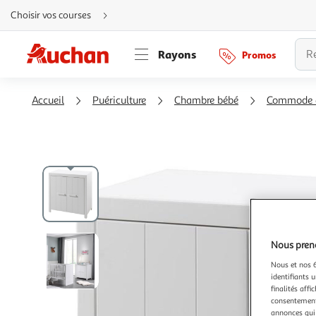
Aller
Choisir vos courses
directement
au
contenu
Aller
Rayons
Promos
directement
à
la
recherche
Aller
Accueil
Puériculture
Chambre bébé
Commode à
directement
à
la
navigation
Aller
directement
à
la
rubrique
besoin
d'aide
Nous preno
Nous et nos 6
identifiants u
finalités affi
consentement,
annonces qui 