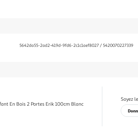
5642da55-2ad2-419d-9fd6-2c1c1aef8027 / 5420070227339
Soyez le
nt En Bois 2 Portes Erik 100cm Blanc
Donn