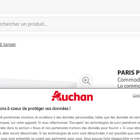
 langer
PARIS 
Agrandir
Commode 
La commod
l'illustration
présent da
à
Réduire
Cont
couleur sob
En savoir 
200%
l'illustration
Vendu par
P
ns à coeur de protéger vos données !
à
Partager
100
le
8 partenaires stockons et accédons à des données personnelles, telles que des données de nav
niques, sur votre appareil. Si vous sélectionnez "J'accepte", les technologies de suivi prendront e
%
produit
chées dans la section « Nous et nos partenaires traitons des données pour fournir ». Si vous retir
 elles seront désactivées. Si les technologies de suivi sont désactivées, il est possible que cer
vous sont présentés ne soient pas pertinents pour vous. Vous pouvez faire réapparaître ce me