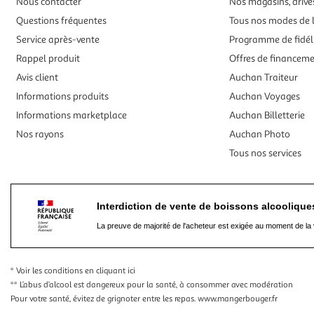
Nous contacter
Nos magasins, drives
Questions fréquentes
Tous nos modes de l
Service après-vente
Programme de fidél
Rappel produit
Offres de financem
Avis client
Auchan Traiteur
Informations produits
Auchan Voyages
Informations marketplace
Auchan Billetterie
Nos rayons
Auchan Photo
Tous nos services
Interdiction de vente de boissons alcooliqu
La preuve de majorité de l'acheteur est exigée au moment de la 
* Voir les conditions
en cliquant ici
** L’abus d’alcool est dangereux pour la santé, à consommer avec modération
Pour votre santé, évitez de grignoter entre les repas.
www.mangerbouger.fr