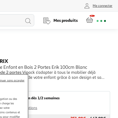
Me connecter
Lancer
Mes produits
la
recherche
PRIX
Enfant en Bois 2 Portes Erik 100cm Blanc
e 2 portes Vipack s'adapter à tous le mobilier déjà
ns la chambre de votre enfant grâce à son design et sa
inuer sans accepter
re....
+
aris Prix
Livraison dès 1/2 semaines
igation ou des
49,99€
n charge les
Plus d'options
ez votre
tains contenus et
nu pour modifier