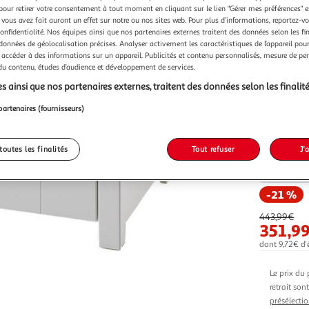
Vendu p
pour retirer votre consentement à tout moment en cliquant sur le lien "Gérer mes préférences" 
 vous avez fait auront un effet sur notre ou nos sites web. Pour plus d’informations, reportez-v
confidentialité. Nos équipes ainsi que nos partenaires externes traitent des données selon les fi
 données de géolocalisation précises. Analyser activement les caractéristiques de l’appareil pour 
 accéder à des informations sur un appareil. Publicités et contenu personnalisés, mesure de p
 du contenu, études d’audience et développement de services.
s ainsi que nos partenaires externes, traitent des données selon les finalité
Vendu p
partenaires (fournisseurs)
toutes les finalités
Tout refuser
J'
Vendu p
-21 %
443,99€
351,9
dont 9,72€ d'é
Le prix du 
retrait son
présélectio