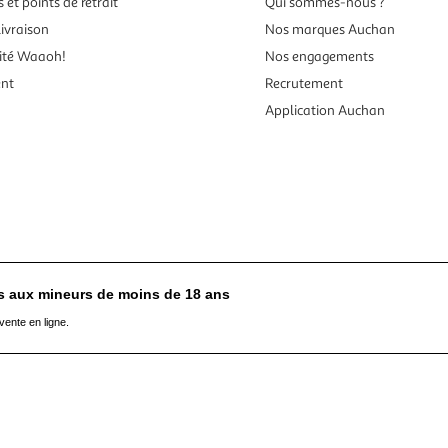
 et points de retrait
Qui sommes-nous ?
ivraison
Nos marques Auchan
ité Waaoh!
Nos engagements
ent
Recrutement
Application Auchan
es aux mineurs de moins de 18 ans
vente en ligne.