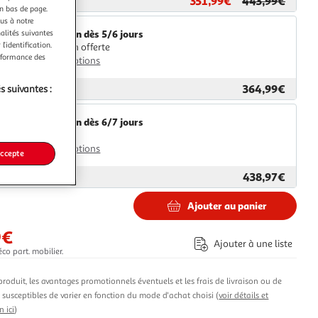
351,99€
443,99€
ar
Paris Prix
en bas de page.
ous à notre
nalités suivantes
Livraison dès 5/6 jours
l’identification.
Livraison offerte
erformance des
Plus d'options
364,99€
s suivantes :
ar
1001Jouets
Livraison dès 6/7 jours
4,99€
Plus d'options
accepte
438,97€
ar
Multishop
Ajouter au panier
9€
Ajouter à une liste
co part. mobilier.
produit, les avantages promotionnels éventuels et les frais de livraison ou de
t susceptibles de varier en fonction du mode d'achat choisi (
voir détails et
n ici
)