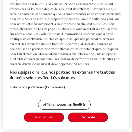
Illustration
Illustration
des données pour fournir ». Si vous retirez votre consentement, elles seront
précédente
suivante
désactivées. Si les technologies de suivi sont désactivées, il est possible que
certains contenus et annonces qui vous sont présentés ne soient pas pertinents
pour vous. Vous pouvez faire réapparaître ce menu pour modifier vos choix ou
pour retirer votre consentement à tout moment en cliquant sur le lien "Gérer
J-LINE
mes préférences" en bas de page. Les choix que vous avez fait auront un effet
sur notre ou nos sites web. Pour plus d’informations, reportez-vous à notre
Carafe design en verre carrée 46cm transparent
politique de confidentialité. Nos équipes ainsi que nos partenaires externes
Informations Techniques : Dimensions : L. 42 x l. 29 x H. 46
traitent des données selon les finalités suivantes : Utiliser des données de
cm Matières : Verre Spécificités : Pratique & Utile Carafe
géolocalisation précises. Analyser activement les caractéristiques de l’appareil
design Forme Carrée Poids : 0,7 kg Couleur : Transparent
En savoir +
pour l’identification. Stocker et/ou accéder à des informations sur un appareil.
Publicités et contenu personnalisés, mesure de performance des publicités et du
Vous voulez connaître le prix de ce produit ?
contenu, études d’audience et développement de services.
Nos équipes ainsi que nos partenaires externes, traitent des
Afficher le prix
données selon les finalités suivantes :
Liste de nos partenaires (fournisseurs)
Description
Afficher toutes les finalités
Tout refuser
J'accepte
Caractéristiques