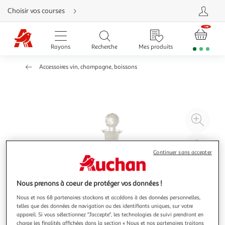
Aller
Choisir vos courses
directement
au
contenu
Aller
directement
Rayons
Recherche
Mes produits
à
la
recherche
Accessoires vin, champagne, boissons
Aller
directement
à
la
navigation
Aller
directement
à
Agr
la
rubrique
l'il
besoin
d'aide
à
Réd
Continuer sans accepter
20
l'il
à
Par
100
le
Nous prenons à coeur de protéger vos données !
%
pro
Nous et nos 68 partenaires stockons et accédons à des données personnelles,
telles que des données de navigation ou des identifiants uniques, sur votre
appareil. Si vous sélectionnez "J'accepte", les technologies de suivi prendront en
charge les finalités affichées dans la section « Nous et nos partenaires traitons