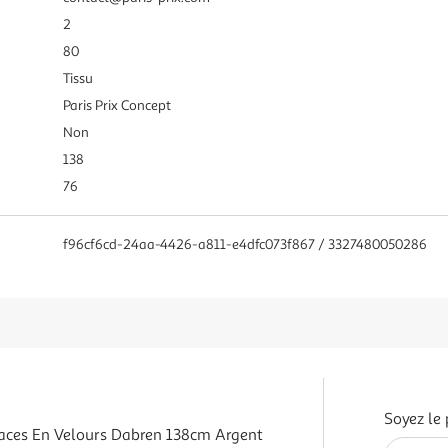
2
80
Tissu
Paris Prix Concept
Non
138
76
f96cf6cd-24aa-4426-a811-e4dfc073f867 / 3327480050286
Soyez le 
aces En Velours Dabren 138cm Argent