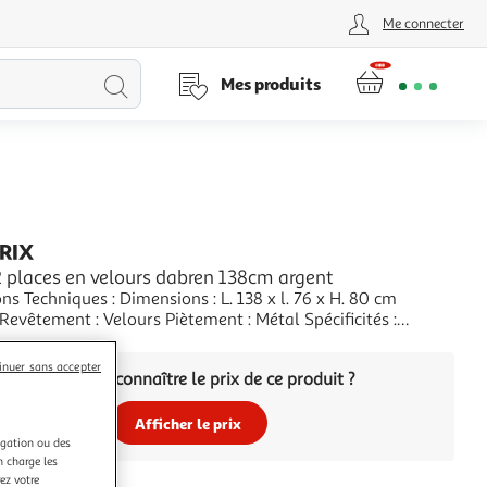
Me connecter
Lancer
Mes produits
la
recherche
PRIX
 places en velours dabren 138cm argent
ns Techniques : Dimensions : L. 138 x l. 76 x H. 80 cm
& Moderne Canapé 2 Places Design Coquillage Assise
+
le À monter soi-même Nombre de colis : 1 Poids : 23 kg
inuer sans accepter
Vous voulez connaître le prix de ce produit ?
Argent
Afficher le prix
igation ou des
n charge les
ez votre