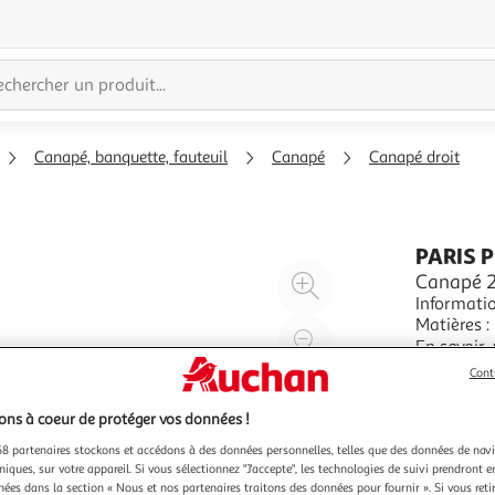
Canapé, banquette, fauteuil
Canapé
Canapé droit
PARIS 
Agrandir
Canapé 2
Informatio
l'illustration
Matières : Revêtement : Velours Piètement : Métal Spécificités :
à
Réduire
Tendance 
En savoir 
200%
l'illustration
Confortab
Cont
Couleur : 
à
Partager
100
le
ns à coeur de protéger vos données !
%
produit
8 partenaires stockons et accédons à des données personnelles, telles que des données de nav
niques, sur votre appareil. Si vous sélectionnez "J'accepte", les technologies de suivi prendront e
chées dans la section « Nous et nos partenaires traitons des données pour fournir ». Si vous retir