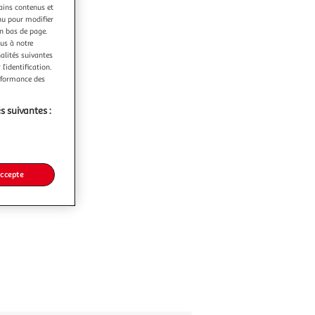
tains contenus et
nu pour modifier
en bas de page.
ous à notre
nalités suivantes
l’identification.
erformance des
s suivantes :
accepte