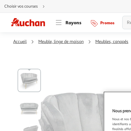
Aller
Choisir vos courses
directement
au
contenu
Aller
Rayons
Promos
directement
à
la
recherche
Aller
Accueil
Meuble, linge de maison
Meubles, canapés
directement
à
la
navigation
Aller
directement
à
la
rubrique
besoin
d'aide
Nous preno
Nous et nos 6
identifiants u
finalités affi