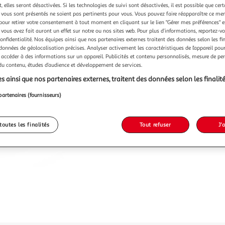
 elles seront désactivées. Si les technologies de suivi sont désactivées, il est possible que cer
vous sont présentés ne soient pas pertinents pour vous. Vous pouvez faire réapparaître ce me
pour retirer votre consentement à tout moment en cliquant sur le lien "Gérer mes préférences" 
 vous avez fait auront un effet sur notre ou nos sites web. Pour plus d’informations, reportez-v
confidentialité. Nos équipes ainsi que nos partenaires externes traitent des données selon les fi
 données de géolocalisation précises. Analyser activement les caractéristiques de l’appareil pour 
 accéder à des informations sur un appareil. Publicités et contenu personnalisés, mesure de p
 du contenu, études d’audience et développement de services.
s ainsi que nos partenaires externes, traitent des données selon les finalité
partenaires (fournisseurs)
toutes les finalités
Tout refuser
J'