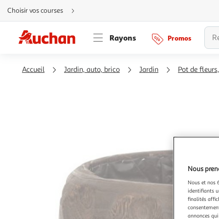
Aller
Choisir vos courses
directement
au
contenu
Aller
Rayons
Promos
directement
à
la
recherche
Aller
Accueil
Jardin, auto, brico
Jardin
Pot de fleurs,
directement
à
la
navigation
Aller
directement
à
la
rubrique
besoin
d'aide
Nous preno
Nous et nos 6
identifiants u
finalités affi
consentement,
annonces qui 