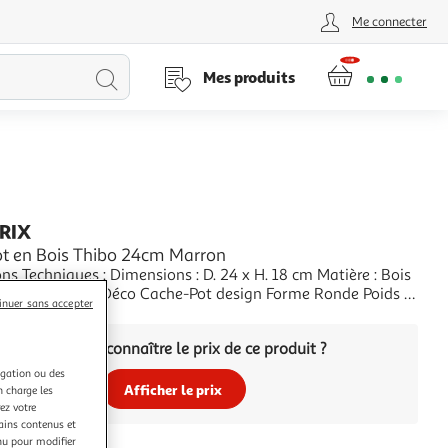
Me connecter
Lancer
Mes produits
la
recherche
PRIX
t en Bois Thibo 24cm Marron
ns Techniques : Dimensions : D. 24 x H. 18 cm Matière : Bois
és : Tendance & Déco Cache-Pot design Forme Ronde Poids :
inuer sans accepter
leur : Marron
+
Vous voulez connaître le prix de ce produit ?
igation ou des
Afficher le prix
n charge les
ez votre
tains contenus et
nu pour modifier