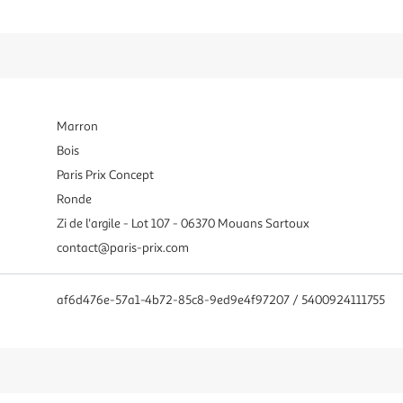
Marron
Bois
Paris Prix Concept
Ronde
Zi de l'argile - Lot 107 - 06370 Mouans Sartoux
contact@paris-prix.com
af6d476e-57a1-4b72-85c8-9ed9e4f97207 / 5400924111755