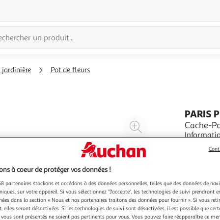
 jardinière
Pot de fleurs
PARIS 
Agrandir
Cache-Po
Informatio
l'illustration
Spécificit
à
Réduire
Cont
1,1 kg Cou
En savoir 
200%
l'illustration
ns à coeur de protéger vos données !
à
Partager
8 partenaires stockons et accédons à des données personnelles, telles que des données de nav
100
le
niques, sur votre appareil. Si vous sélectionnez "J'accepte", les technologies de suivi prendront e
%
produit
chées dans la section « Nous et nos partenaires traitons des données pour fournir ». Si vous retir
 elles seront désactivées. Si les technologies de suivi sont désactivées, il est possible que cer
vous sont présentés ne soient pas pertinents pour vous. Vous pouvez faire réapparaître ce me