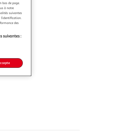
en bas de page.
ous à notre
nalités suivantes
l’identification.
erformance des
s suivantes :
accepte