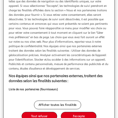
telles que des données de navigation ou des identifiants uniques, sur votre
appareil. Si vous sélectionnez "J'accepte", les technologies de suivi prendront en
charge les finalités affichées dans la section « Nous et nos partenaires traitons
des données pour fournir ». Si vous retirez votre consentement, elles seront
désactivées. Si les technologies de suivi sont désactivées, il est possible que
certains contenus et annonces qui vous sont présentés ne soient pas pertinents
HOMEA
pour vous. Vous pouvez faire réapparaître ce menu pour modifier vos choix ou
Brosse de toilettage en bambou double face 22cm
pour retirer votre consentement à tout moment en cliquant sur le lien "Gérer
naturel
mes préférences" en bas de page. Les choix que vous avez fait auront un effet
sur notre ou nos sites web. Pour plus d’informations, reportez-vous à notre
Informations Techniques : Dimensions : L. 22 x l. 6 cm
politique de confidentialité. Nos équipes ainsi que nos partenaires externes
Matière : Bambou Spécificités : Pratique & Efficace Brosse
traitent des données selon les finalités suivantes : Utiliser des données de
de Toilettage Double Face Pour Chats & Chiens Idéale pour
En savoir +
géolocalisation précises. Analyser activement les caractéristiques de l’appareil
les Animaux à Poils Longs Couleur : Naturel
Vendu par
Paris Prix
pour l’identification. Stocker et/ou accéder à des informations sur un appareil.
Publicités et contenu personnalisés, mesure de performance des publicités et du
Livr. ou retrait dès 3/4 jours
contenu, études d’audience et développement de services.
A partir de 7,99€
Nos équipes ainsi que nos partenaires externes, traitent des
Plus d'options
données selon les finalités suivantes :
7,99€
11,99€
Vendu par
Paris Prix
Liste de nos partenaires (fournisseurs)
-33 %
Ajouter au panier
Afficher toutes les finalités
11,99€
7,99€
Ajouter à une liste
Tout refuser
J'accepte