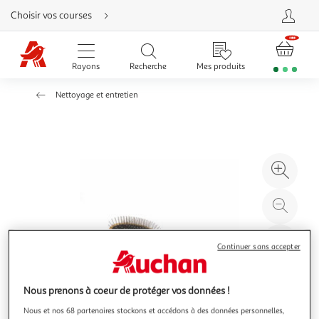
Aller
Choisir vos courses
directement
au
contenu
Aller
directement
Rayons
Recherche
Mes produits
à
la
recherche
Nettoyage et entretien
Aller
directement
à
la
navigation
Aller
directement
à
Agr
la
rubrique
l'il
besoin
d'aide
à
Réd
20
l'il
à
Par
Continuer sans accepter
100
le
%
pro
Nous prenons à coeur de protéger vos données !
Nous et nos 68 partenaires stockons et accédons à des données personnelles,