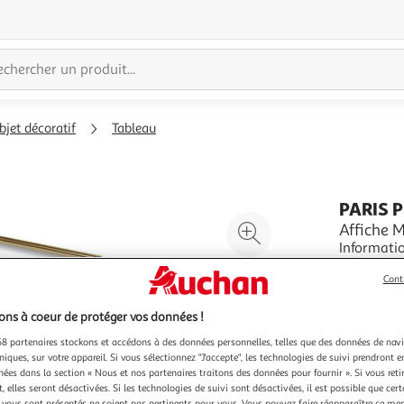
bjet décoratif
Tableau
PARIS 
Agrandir
Affiche 
Informations Techn
l'illustration
(170 g/m2)
à
Réduire
Cont
Spécificit
En savoir 
200%
l'illustration
protection
Vendu par
P
rayons UV
à
Partager
ns à coeur de protéger vos données !
Couleu
100
le
8 partenaires stockons et accédons à des données personnelles, telles que des données de nav
O
niques, sur votre appareil. Si vous sélectionnez "J'accepte", les technologies de suivi prendront e
%
produit
chées dans la section « Nous et nos partenaires traitons des données pour fournir ». Si vous retir
 elles seront désactivées. Si les technologies de suivi sont désactivées, il est possible que cer
vous sont présentés ne soient pas pertinents pour vous. Vous pouvez faire réapparaître ce me