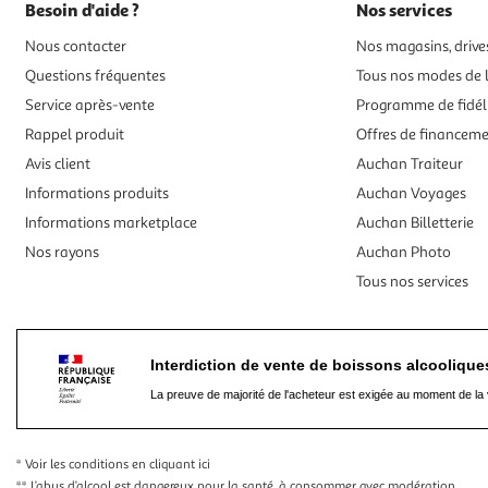
Besoin d'aide ?
Nos services
Nous contacter
Nos magasins, drives
Questions fréquentes
Tous nos modes de l
Service après-vente
Programme de fidél
Rappel produit
Offres de financem
Avis client
Auchan Traiteur
Informations produits
Auchan Voyages
Informations marketplace
Auchan Billetterie
Nos rayons
Auchan Photo
Tous nos services
Interdiction de vente de boissons alcooliqu
La preuve de majorité de l'acheteur est exigée au moment de la 
* Voir les conditions
en cliquant ici
** L’abus d’alcool est dangereux pour la santé, à consommer avec modération