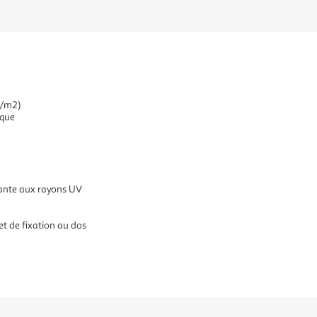
g/m2)
ique
tante aux rayons UV
et de fixation au dos