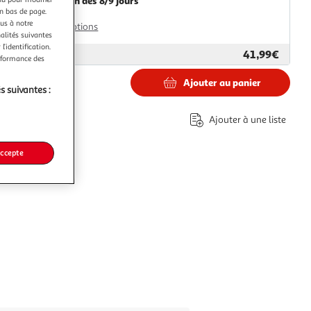
Livraison dès 8/9 jours
en bas de page.
8,99€
ous à notre
Plus d'options
nalités suivantes
l’identification.
41,99€
ar
Paris Prix
erformance des
Ajouter au panier
s suivantes :
€
Ajouter à une liste
accepte