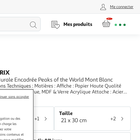
Me connecter
Lancer
Mes produits
la
recherche
PRIX
Murale Encadrée Peaks of the World Mont Blanc
iques : Matières : Affiche : Papier Haute Qualité
 Cadre : Plastique, MDF & Verre Acrylique Attache : Acier
inuer sans accepter
és : Type de Support : Mural Affiche Encadrée Feuille de
+
 incluse Haute qualité : Impression HD résistante aux
aris Prix
 Papier d'un grammage d
r
Taille
+1
+2
igation ou des
21 x 30 cm
r
n charge les
ez votre
tains contenus et
nu pour modifier