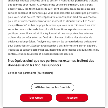
charge les finalités affichées dans la section « Nous et nos partenaires traitons
des données pour fournir ». Si vous retirez votre consentement, elles seront
désactivées. Si les technologies de suivi sont désactivées, il est possible que
certains contenus et annonces qui vous sont présentés ne soient pas pertinents
pour vous. Vous pouvez faire réapparaître ce menu pour modifier vos choix ou
pour retirer votre consentement à tout moment en cliquant sur le lien "Gérer
3.5
(2)
mes préférences" en bas de page. Les choix que vous avez fait auront un effet
PANZANI
sur notre ou nos sites web. Pour plus d’informations, reportez-vous à notre
politique de confidentialité. Nos équipes ainsi que nos partenaires externes
Sauce pesto poivron et Ricotta
traitent des données selon les finalités suivantes : Utiliser des données de
Une sauce gourmande: - Des poivrons rouges et de la
géolocalisation précises. Analyser activement les caractéristiques de l’appareil
ricotta pour le goût et l'onctuosité, - Une recette cuisinée
pour l’identification. Stocker et/ou accéder à des informations sur un appareil.
en Italie. Du Pesto oui, mais du Panzani. Un délicieux Pesto
En savoir +
Publicités et contenu personnalisés, mesure de performance des publicités et du
contenu, études d’audience et développement de services.
avec des poivron rouge et de la ricotta pour encore plus de
190g
gourmandise et de plaisir !
Nos équipes ainsi que nos partenaires externes, traitent des
Vous voulez connaître le prix de ce produit ?
données selon les finalités suivantes :
Liste de nos partenaires (fournisseurs)
Afficher le prix
Afficher toutes les finalités
Tout refuser
J'accepte
Format