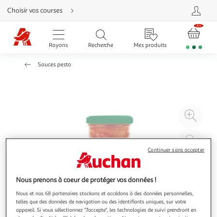
Aller
Choisir vos courses
directement
au
contenu
Aller
directement
Rayons
Recherche
Mes produits
à
la
recherche
Sauces pesto
Aller
directement
à
la
navigation
Aller
directement
à
Agr
la
rubrique
l'il
besoin
d'aide
à
Réd
20
l'il
Continuer sans accepter
à
Par
100
le
Nous prenons à coeur de protéger vos données !
%
pro
Nous et nos 68 partenaires stockons et accédons à des données personnelles,
telles que des données de navigation ou des identifiants uniques, sur votre
appareil. Si vous sélectionnez "J'accepte", les technologies de suivi prendront en