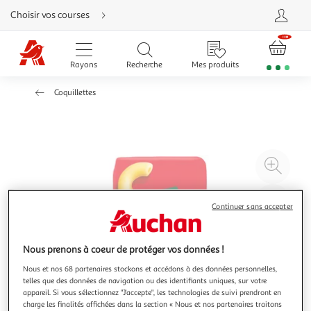
Aller
Choisir vos courses
directement
au
contenu
Aller
directement
Rayons
Recherche
Mes produits
à
la
recherche
Coquillettes
Aller
directement
à
la
navigation
Aller
directement
à
Agr
la
rubrique
l'il
besoin
d'aide
à
Réd
Continuer sans accepter
20
l'il
à
Par
100
le
Nous prenons à coeur de protéger vos données !
%
pro
Nous et nos 68 partenaires stockons et accédons à des données personnelles,
telles que des données de navigation ou des identifiants uniques, sur votre
appareil. Si vous sélectionnez "J'accepte", les technologies de suivi prendront en
charge les finalités affichées dans la section « Nous et nos partenaires traitons