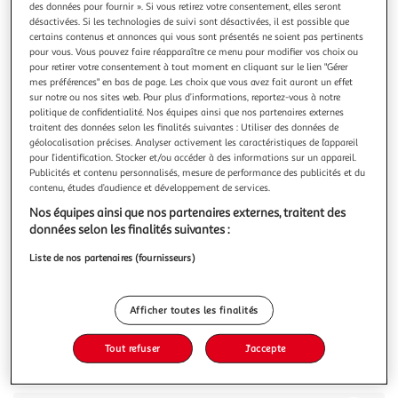
des données pour fournir ». Si vous retirez votre consentement, elles seront
désactivées. Si les technologies de suivi sont désactivées, il est possible que
certains contenus et annonces qui vous sont présentés ne soient pas pertinents
pour vous. Vous pouvez faire réapparaître ce menu pour modifier vos choix ou
pour retirer votre consentement à tout moment en cliquant sur le lien "Gérer
mes préférences" en bas de page. Les choix que vous avez fait auront un effet
4.5
(11)
sur notre ou nos sites web. Pour plus d’informations, reportez-vous à notre
PANZANI
politique de confidentialité. Nos équipes ainsi que nos partenaires externes
traitent des données selon les finalités suivantes : Utiliser des données de
Coquillettes blé français
géolocalisation précises. Analyser activement les caractéristiques de l’appareil
Nos Coquillettes Panzani sont fabriquées avec amour dans
pour l’identification. Stocker et/ou accéder à des informations sur un appareil.
nos usines de pâtes de Marseille et Nanterre. Récoltés au
Publicités et contenu personnalisés, mesure de performance des publicités et du
plus proche de nos moulins, nos blés sont 100% français,
En savoir +
contenu, études d’audience et développement de services.
pour une qualité de pâte exceptionnelle. Ces pâtes Panzani
500g
Nos équipes ainsi que nos partenaires externes, traitent des
sont simplement fabriquées avec de l'eau et du blé 100%
données selon les finalités suivantes :
français sél
Vous voulez connaître le prix de ce produit ?
Liste de nos partenaires (fournisseurs)
Afficher le prix
Afficher toutes les finalités
Tout refuser
J'accepte
Description