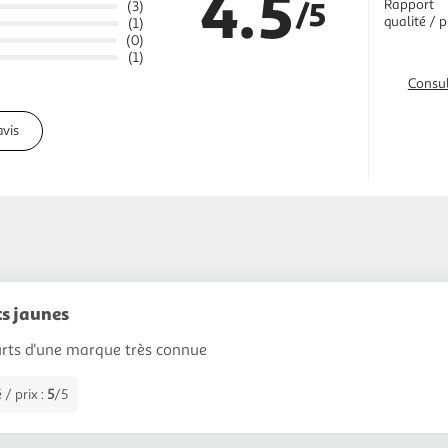
4.5
/5
Rapport
(3)
qualité / p
(1)
(0)
(1)
Consul
avis
ts jaunes
urts d'une marque très connue
 / prix :
5
/5