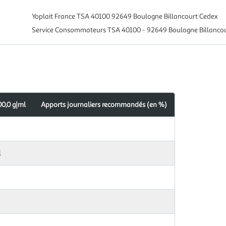
Yoplait France TSA 40100 92649 Boulogne Billancourt Cedex
Service Consommateurs TSA 40100 - 92649 Boulogne Billancou
l
00,0 g|ml
Apports journaliers recommandés (en %)
s
dés
l