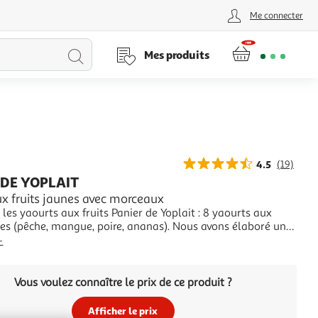
Me connecter
Lancer
Mes produits
la
recherche
4.5
(19)
 DE YOPLAIT
ux fruits jaunes avec morceaux
les yaourts aux fruits Panier de Yoplait : 8 yaourts aux
nes (pêche, mangue, poire, ananas). Nous avons élaboré une
ecette avec plus de fruits et zéro additifs pour vous offrir un
+
c de délicieux morceaux de fruits et du lait 100 % français.
Yoplait,
Vous voulez connaître le prix de ce produit ?
Afficher le prix