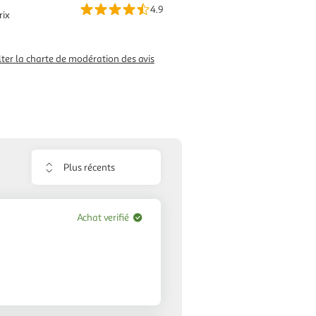
4.9
rix
ter la charte de modération des avis
Trier
les
avis
Achat verifié