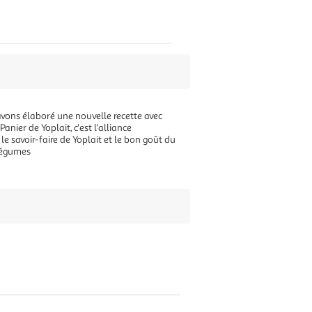
avons élaboré une nouvelle recette avec
anier de Yoplait, c'est l'alliance
 savoir-faire de Yoplait et le bon goût du
 légumes