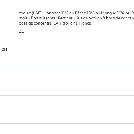
Yaourt (LAIT) - Ananas 11% ou Pêche 10% ou Mangue 10% ou Poi
maïs - Epaississants : Pectines - Jus de potiron à base de concen
base de concentré. LAIT d'origine France
2.3
tion