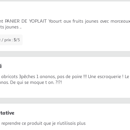
nt PANIER DE YOPLAIT Yaourt aux fruits jaunes avec morcea
ts jaunes ..
 / prix :
5
/5
é
 abricots 3pêches 1 ananas, pas de poire !!! Une escroquerie ! L
anas. De qui se moque t on. ?!?!
tative
e reprendre ce produit que je n’utilisais plus