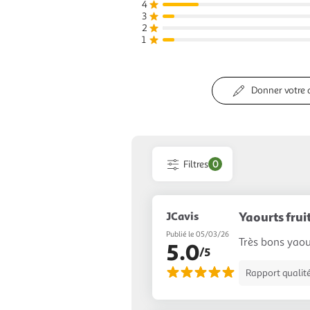
4
3
2
1
Donner votre 
Filtres
0
JCavis
Yaourts frui
Publié le 05/03/26
Très bons yao
5.0
/5
Rapport qualité