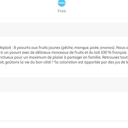
Frais
Yoplait : 8 yaourts aux fruits jaunes (pêche, mangue, poire, ananas). Nous 
rir un yaourt avec de délicieux morceaux de fruits et du lait 100 % français. P
ctueux pour un maximum de plaisir à partager en famille. Retrouvez tout le
ait, goûtons la vie du bon côté ! *la coloration est apportée par des jus de