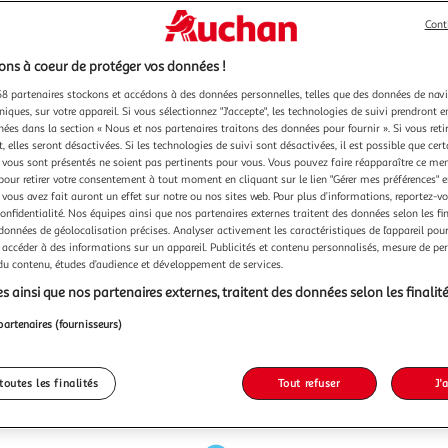
Cont
ns à coeur de protéger vos données !
8 partenaires stockons et accédons à des données personnelles, telles que des données de nav
niques, sur votre appareil. Si vous sélectionnez "J'accepte", les technologies de suivi prendront e
chées dans la section « Nous et nos partenaires traitons des données pour fournir ». Si vous retir
 elles seront désactivées. Si les technologies de suivi sont désactivées, il est possible que cer
vous sont présentés ne soient pas pertinents pour vous. Vous pouvez faire réapparaître ce me
pour retirer votre consentement à tout moment en cliquant sur le lien "Gérer mes préférences" 
 vous avez fait auront un effet sur notre ou nos sites web. Pour plus d’informations, reportez-v
confidentialité. Nos équipes ainsi que nos partenaires externes traitent des données selon les fi
 données de géolocalisation précises. Analyser activement les caractéristiques de l’appareil pour 
 accéder à des informations sur un appareil. Publicités et contenu personnalisés, mesure de p
 du contenu, études d’audience et développement de services.
s ainsi que nos partenaires externes, traitent des données selon les finalité
partenaires (fournisseurs)
toutes les finalités
Tout refuser
J'