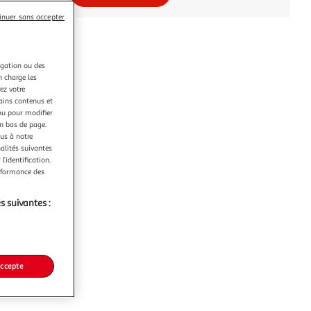
inuer sans accepter
igation ou des
n charge les
ez votre
tains contenus et
nu pour modifier
en bas de page.
ous à notre
nalités suivantes
l’identification.
erformance des
s suivantes :
accepte