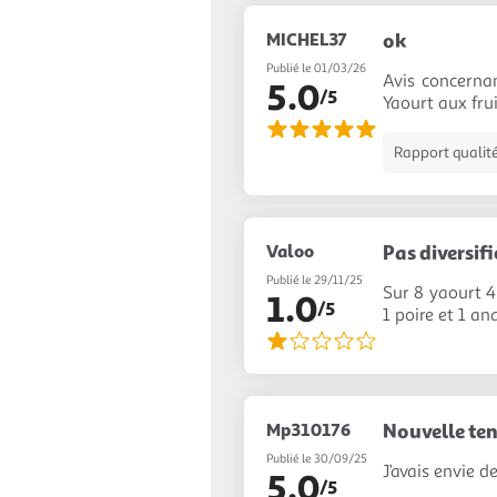
MICHEL37
ok
Publié le 01/03/26
Avis concerna
5.0
/5
Yaourt aux frui
Rapport qualité
Valoo
Pas diversifi
Publié le 29/11/25
Sur 8 yaourt 4
1.0
/5
1 poire et 1 an
Mp310176
Nouvelle ten
Publié le 30/09/25
J’avais envie d
5.0
/5