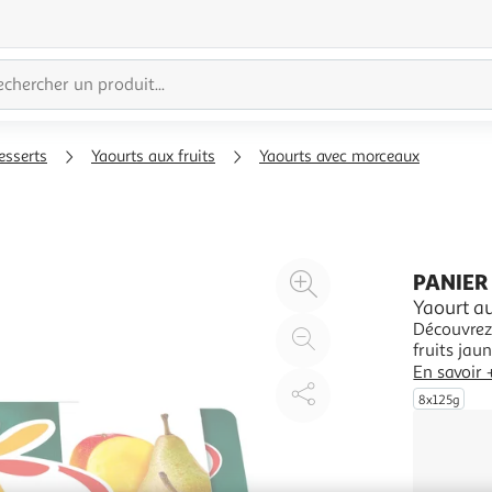
esserts
Yaourts aux fruits
Yaourts avec morceaux
Agrandir
PANIER
l'illustration
Yaourt a
Découvrez 
à
Réduire
fruits jau
200%
l'illustration
nouvelle r
En savoir 
à
Partager
yaourt ave
8x125g
Panier de 
100
le
%
produit