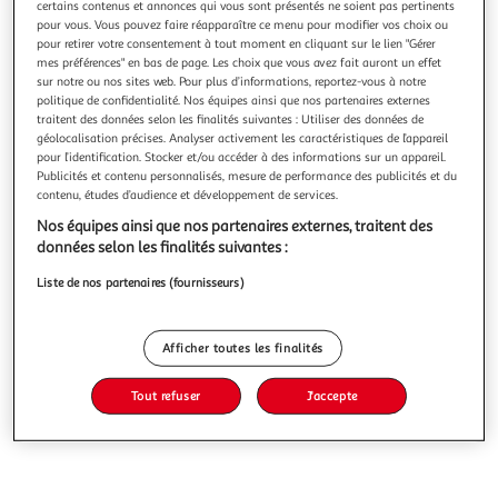
certains contenus et annonces qui vous sont présentés ne soient pas pertinents
pour vous. Vous pouvez faire réapparaître ce menu pour modifier vos choix ou
pour retirer votre consentement à tout moment en cliquant sur le lien "Gérer
mes préférences" en bas de page. Les choix que vous avez fait auront un effet
sur notre ou nos sites web. Pour plus d’informations, reportez-vous à notre
politique de confidentialité. Nos équipes ainsi que nos partenaires externes
PAMPERS
traitent des données selon les finalités suivantes : Utiliser des données de
Harmonie Couches culottes taille 6 (+15kg)
géolocalisation précises. Analyser activement les caractéristiques de l’appareil
pour l’identification. Stocker et/ou accéder à des informations sur un appareil.
24 couches
Publicités et contenu personnalisés, mesure de performance des publicités et du
contenu, études d’audience et développement de services.
Vous voulez connaître le prix de ce produit ?
Nos équipes ainsi que nos partenaires externes, traitent des
Afficher le prix
données selon les finalités suivantes :
Liste de nos partenaires (fournisseurs)
Afficher toutes les finalités
Caractéristiques
Tout refuser
J'accepte
Avis clients
(0)