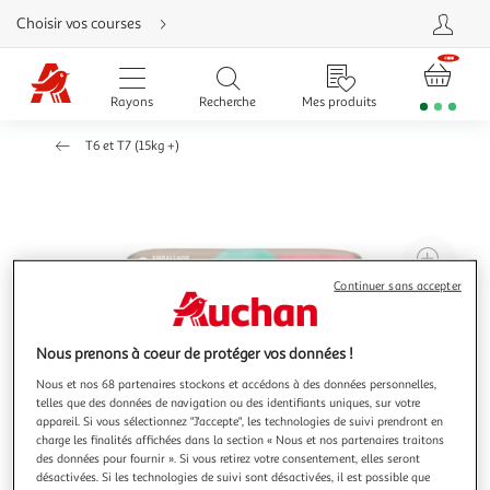
Aller
Choisir vos courses
directement
au
contenu
Aller
directement
Rayons
Recherche
Mes produits
à
la
recherche
T6 et T7 (15kg +)
Aller
directement
à
la
navigation
Aller
directement
à
Agr
la
rubrique
l'il
Continuer sans accepter
besoin
d'aide
à
Réd
20
l'il
Nous prenons à coeur de protéger vos données !
à
Par
Nous et nos 68 partenaires stockons et accédons à des données personnelles,
100
le
telles que des données de navigation ou des identifiants uniques, sur votre
%
pro
appareil. Si vous sélectionnez "J'accepte", les technologies de suivi prendront en
charge les finalités affichées dans la section « Nous et nos partenaires traitons
des données pour fournir ». Si vous retirez votre consentement, elles seront
désactivées. Si les technologies de suivi sont désactivées, il est possible que