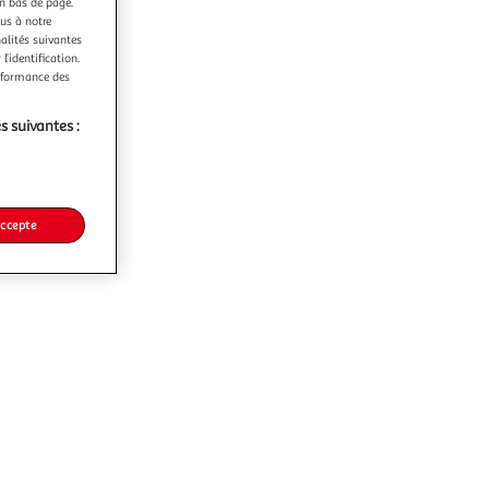
en bas de page.
ous à notre
nalités suivantes
l’identification.
erformance des
s suivantes :
accepte