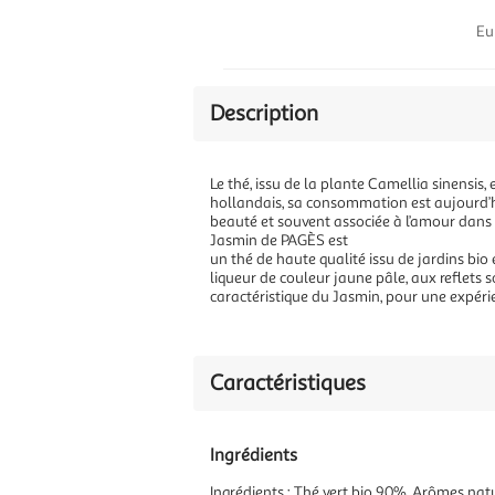
Eu
Description
Le thé, issu de la plante Camellia sinensis
hollandais, sa consommation est aujourd’hu
beauté et souvent associée à l’amour dans di
Jasmin de PAGÈS est
un thé de haute qualité issu de jardins bio 
liqueur de couleur jaune pâle, aux reflets
caractéristique du Jasmin, pour une expérie
Caractéristiques
Ingrédients
Ingrédients : Thé vert bio 90%, Arômes nat