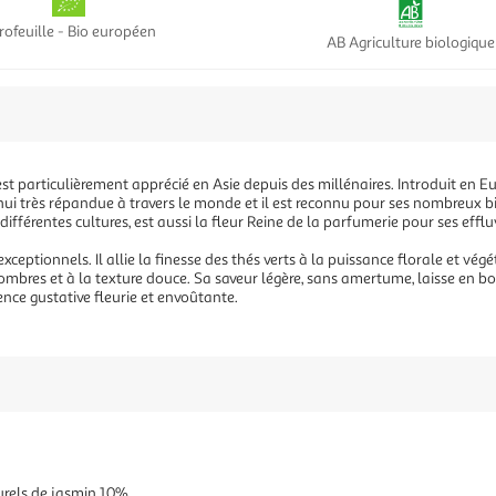
rofeuille - Bio européen
AB Agriculture biologique
, est particulièrement apprécié en Asie depuis des millénaires. Introduit en
i très répandue à travers le monde et il est reconnu pour ses nombreux bi
fférentes cultures, est aussi la fleur Reine de la parfumerie pour ses efflu
exceptionnels. Il allie la finesse des thés verts à la puissance florale et vé
 sombres et à la texture douce. Sa saveur légère, sans amertume, laisse en
nce gustative fleurie et envoûtante.
urels de jasmin 10%.