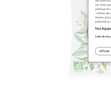
vos choix ou 
Les choix que
politique de 
: Utiliser des
Stocker et/ou
publicités et
Nos équipe
Liste de nos 
Afficher 