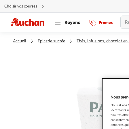
Aller
Choisir vos courses
directement
au
contenu
Aller
Rayons
Promos
directement
à
la
recherche
Aller
Accueil
Epicerie sucrée
Thés, infusions, chocolat en
directement
à
la
navigation
Aller
directement
à
la
rubrique
besoin
d'aide
Nous preno
Nous et nos 6
identifiants u
finalités affi
consentement,
annonces qui 