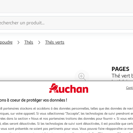
 poudre
Thés
Thés verts
PAGES
Agrandir
Thé vert 
Le thé, is
l'illustration
apprécié e
Cont
à
Réduire
siècle pa
En savoir 
200%
l'illustration
aujourd’hu
ns à coeur de protéger vos données !
36g
20 sa
ses nombre
à
Partager
8 partenaires stockons et accédons à des données personnelles, telles que des données de nav
100
le
niques, sur votre appareil. Si vous sélectionnez "J'accepte", les technologies de suivi prendront e
chées dans la section « Nous et nos partenaires traitons des données pour fournir ». Si vous retir
%
produit
 elles seront désactivées. Si les technologies de suivi sont désactivées, il est possible que cer
vous sont présentés ne soient pas pertinents pour vous. Vous pouvez faire réapparaître ce me