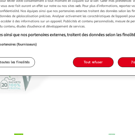
pour retirer votre consentement à tout moment en cliquant sur le lien "Gérer mes préférences" 
 vous avez fait auront un effet sur notre ou nos sites web. Pour plus d’informations, reportez-v
confidentialité. Nos équipes ainsi que nos partenaires externes traitent des données selon les fi
 données de géolocalisation précises. Analyser activement les caractéristiques de l’appareil pour 
 accéder à des informations sur un appareil. Publicités et contenu personnalisés, mesure de p
 du contenu, études d’audience et développement de services.
s ainsi que nos partenaires externes, traitent des données selon les finalité
partenaires (fournisseurs)
toutes les finalités
Tout refuser
J'