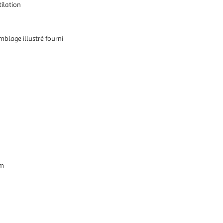
ilation
mblage illustré fourni
cm