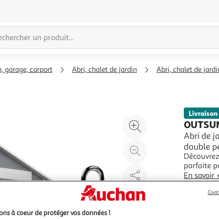
n, garage, carport
Abri, chalet de jardin
Abri, chalet de jardi
Livraison
Agrandir
OUTSU
l'illustration
Abri de j
double pe
à
Réduire
Découvrez 
200%
l'illustration
parfaite p
à
Partager
équipement
En savoir 
100
le
pour plus 
Vendu par
d'air optim
Cont
%
produit
ns à coeur de protéger vos données !