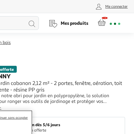
Me connecter
Lancer
Mes produits
la
n bois
recherche
 offerte
NNY
ardin cabanon 2,12 m² - 2 portes, fenêtre, aération, toit
nte - résine PP gris
notre abri pour jardin en polypropylène, la solution
our ranger vos outils de jardinage et protéger vos
s. Avec son toit double pentes évitant les fuites, sa fenêtre
+
de luminosité et sa grille d'aération pour une circulation
Aosom
ale, cet abri allie fonc
inuer sans accepter
Livraison dès 5/6 jours
Livraison offerte