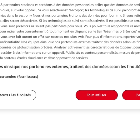
8 partenaires stockons et accédons à des données personnelles, telles que des données de nav
niques, sur votre appareil. Si vous sélectionnez "J'accepte", les technologies de suivi prendront e
Vendu p
chées dans la section « Nous et nos partenaires traitons des données pour fournir ». Si vous retir
 elles seront désactivées. Si les technologies de suivi sont désactivées, il est possible que cer
vous sont présentés ne soient pas pertinents pour vous. Vous pouvez faire réapparaître ce me
449,9
pour retirer votre consentement à tout moment en cliquant sur le lien "Gérer mes préférences" 
 vous avez fait auront un effet sur notre ou nos sites web. Pour plus d’informations, reportez-v
dont 7,08€ d'
confidentialité. Nos équipes ainsi que nos partenaires externes traitent des données selon les fi
 données de géolocalisation précises. Analyser activement les caractéristiques de l’appareil pour 
 accéder à des informations sur un appareil. Publicités et contenu personnalisés, mesure de p
 du contenu, études d’audience et développement de services.
s ainsi que nos partenaires externes, traitent des données selon les finalité
partenaires (fournisseurs)
toutes les finalités
Tout refuser
J'