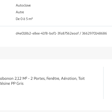
Autoclave
Autre
De 0 à 5 m²
d4e018b2-e8ee-41f8-baf1-3fa87562eaaf / 3662970148686
abanon 2,12 M² - 2 Portes, Fenêtre, Aération, Toit
Résine PP Gris