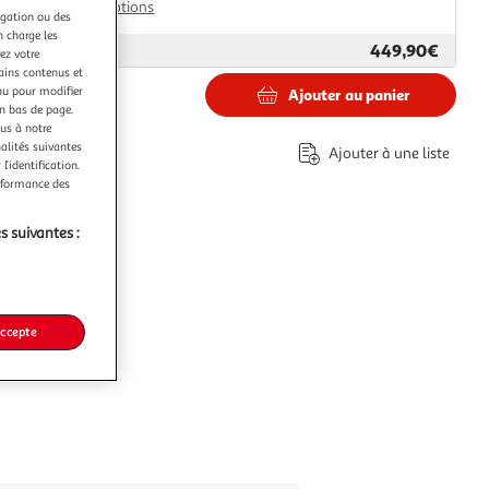
Plus d'options
igation ou des
n charge les
449,90€
ar
Aosom
ez votre
tains contenus et
nu pour modifier
Ajouter au panier
0€
en bas de page.
ous à notre
éco-part.
nalités suivantes
Ajouter à une liste
l’identification.
erformance des
s suivantes :
accepte