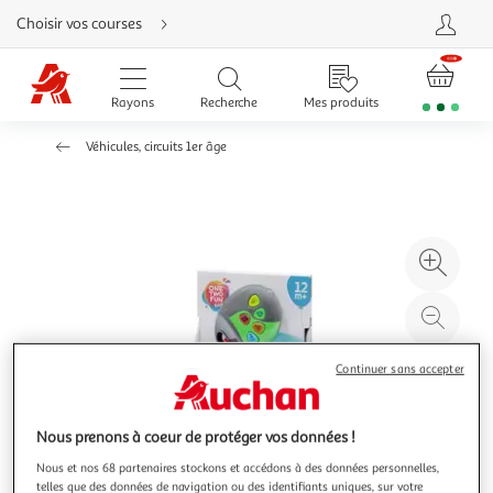
Aller
Choisir vos courses
directement
au
contenu
Aller
directement
Rayons
Recherche
Mes produits
à
la
recherche
Véhicules, circuits 1er âge
Aller
directement
à
la
navigation
Aller
directement
à
Agr
la
rubrique
l'il
besoin
d'aide
à
Réd
20
l'il
à
Par
Continuer sans accepter
100
le
%
pro
Nous prenons à coeur de protéger vos données !
Nous et nos 68 partenaires stockons et accédons à des données personnelles,
telles que des données de navigation ou des identifiants uniques, sur votre