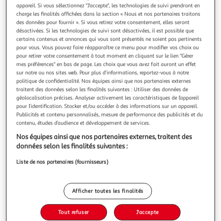
appareil. Si vous sélectionnez "J'accepte", les technologies de suivi prendront en
charge les finalités affichées dans la section « Nous et nos partenaires traitons
des données pour fournir ». Si vous retirez votre consentement, elles seront
désactivées. Si les technologies de suivi sont désactivées, il est possible que
certains contenus et annonces qui vous sont présentés ne soient pas pertinents
ONE TWO FUN
pour vous. Vous pouvez faire réapparaître ce menu pour modifier vos choix ou
pour retirer votre consentement à tout moment en cliquant sur le lien "Gérer
Mes clés de voiture
mes préférences" en bas de page. Les choix que vous avez fait auront un effet
sur notre ou nos sites web. Pour plus d’informations, reportez-vous à notre
Garantie fabricant: 2 ans *
politique de confidentialité. Nos équipes ainsi que nos partenaires externes
Auchan
Vendu par
traitent des données selon les finalités suivantes : Utiliser des données de
géolocalisation précises. Analyser activement les caractéristiques de l’appareil
pour l’identification. Stocker et/ou accéder à des informations sur un appareil.
Retrait 1h en magasin
Publicités et contenu personnalisés, mesure de performance des publicités et du
Paiement en ligne ·
Service offert
contenu, études d’audience et développement de services.
Choisir un magasin
Nos équipes ainsi que nos partenaires externes, traitent des
données selon les finalités suivantes :
Ajouter au panier
5,99€
Liste de nos partenaires (fournisseurs)
5,99€ / pce
dont 0,10€ d'éco-part.
Ajouter à une liste
Afficher toutes les finalités
Tout refuser
J'accepte