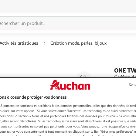
Activités artistiques
Création mode, perles, bijoux
ONE T
Agrandir
Coffret d
Dès 3 ans
l'illustration
Cont
En savoir 
à
Réduire
Vendu par
ns à coeur de protéger vos données !
200%
l'illustration
8 partenaires stockons et accédons à des données personnelles, telles que des données de nav
à
Partager
niques, sur votre appareil. Si vous sélectionnez "J'accepte", les technologies de suivi prendront e
100
le
chées dans la section « Nous et nos partenaires traitons des données pour fournir ». Si vous retir
%
produit
 elles seront désactivées. Si les technologies de suivi sont désactivées, il est possible que cer
vous sont présentés ne soient pas pertinents pour vous. Vous pouvez faire réapparaître ce me
pour retirer votre consentement à tout moment en cliquant sur le lien "Gérer mes préférences" 