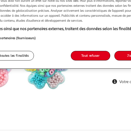
1,99€
 vous avez fait auront un effet sur notre ou nos sites web. Pour plus d’informations, reportez-v
confidentialité. Nos équipes ainsi que nos partenaires externes traitent des données selon les fi
1,99€ / pce
 données de géolocalisation précises. Analyser activement les caractéristiques de l’appareil pour 
 accéder à des informations sur un appareil. Publicités et contenu personnalisés, mesure de p
 du contenu, études d’audience et développement de services.
s ainsi que nos partenaires externes, traitent des données selon les finalité
partenaires (fournisseurs)
toutes les finalités
Tout refuser
J'
Votre 