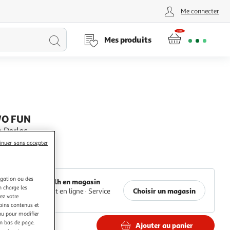
Me connecter
Lancer
Mes produits
la
recherche
WO FUN
e Perles
inuer sans accepter
+
Auchan
igation ou des
Retrait 1h en magasin
n charge les
Choisir un magasin
Paiement en ligne ·
Service
ez votre
offert
tains contenus et
nu pour modifier
en bas de page.
Ajouter au panier