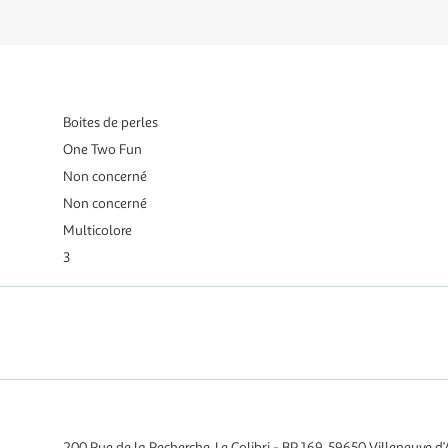
Boites de perles
One Two Fun
Non concerné
Non concerné
Multicolore
3
200 Rue de la Recherche, Le Colibri - BP 169, 59650 Villeneuve d’