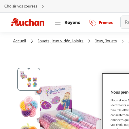
Aller
Choisir vos courses
directement
au
contenu
Aller
Rayons
Promos
directement
à
la
recherche
Aller
Accueil
Jouets, jeux vidéo, loisirs
Jeux, Jouets
directement
à
la
navigation
Aller
directement
à
la
rubrique
besoin
d'aide
Nous preno
Nous et nos 6
identifiants u
finalités affi
consentement,
annonces qui 
vos choix ou 