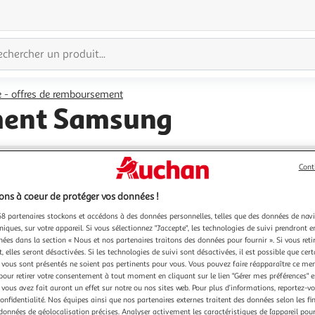
 - offres de remboursement
ment Samsung
Cont
ns à coeur de protéger vos données !
8 partenaires stockons et accédons à des données personnelles, telles que des données de nav
niques, sur votre appareil. Si vous sélectionnez "J'accepte", les technologies de suivi prendront e
chées dans la section « Nous et nos partenaires traitons des données pour fournir ». Si vous retir
 elles seront désactivées. Si les technologies de suivi sont désactivées, il est possible que cer
vous sont présentés ne soient pas pertinents pour vous. Vous pouvez faire réapparaître ce me
pour retirer votre consentement à tout moment en cliquant sur le lien "Gérer mes préférences" 
 vous avez fait auront un effet sur notre ou nos sites web. Pour plus d’informations, reportez-v
confidentialité. Nos équipes ainsi que nos partenaires externes traitent des données selon les fi
Oups, les produits de la catégorie
 données de géolocalisation précises. Analyser activement les caractéristiques de l’appareil pour 