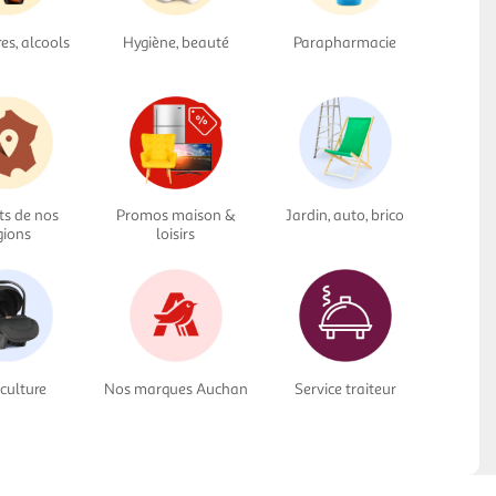
res, alcools
Hygiène, beauté
Parapharmacie
ts de nos
Promos maison &
Jardin, auto, brico
gions
loisirs
culture
Nos marques Auchan
Service traiteur