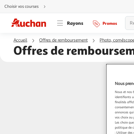
Aller
Choisir vos courses
directement
au
contenu
Aller
Rayons
Promos
directement
à
la
recherche
Accueil
Offres de remboursement
Photo, caméscope
Aller
directement
Offres de rembourse
à
la
navigation
Aller
directement
à
la
rubrique
besoin
d'aide
Nous preno
Nous et nos 6
identifiants u
finalités affi
consentement,
annonces qui 
vos choix ou 
Les choix que
politique de 
: Utiliser des