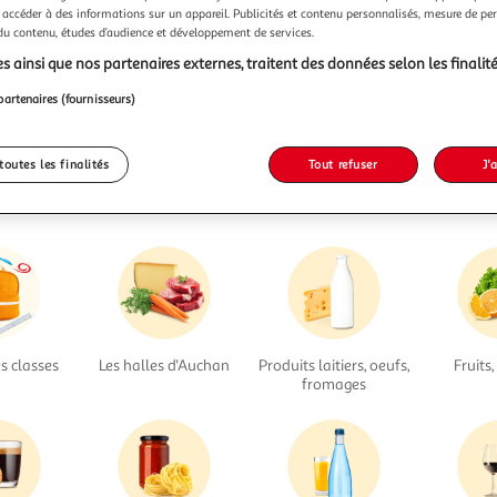
 accéder à des informations sur un appareil. Publicités et contenu personnalisés, mesure de p
fres de remboursement Samsung
viennent de filer
 du contenu, études d’audience et développement de services.
s ainsi que nos partenaires externes, traitent des données selon les finalité
Nous vous invitons à lancer une autre recherche...
partenaires (fournisseurs)
... ou à trouver votre bonheur dans nos rayons
toutes les finalités
Tout refuser
J'
s classes
Les halles d'Auchan
Produits laitiers, oeufs,
Fruits
fromages