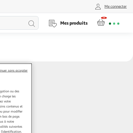
Me connecter
Lancer
Mes produits
la
recherche
inuer sans accepter
igation ou des
n charge les
ez votre
tains contenus et
nu pour modifier
en bas de page.
ous à notre
nalités suivantes
l’identification.