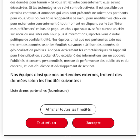
Illustration
Illustration
des données pour fournir ». Si vous retirez votre consentement, elles seront
précédente
suivante
désactivées. Si les technologies de suivi sont désactivées, il est possible que
certains contenus et annonces qui vous sont présentés ne soient pas pertinents
pour vous. Vous pouvez faire réapparaître ce menu pour modifier vos choix ou
pour retirer votre consentement à tout moment en cliquant sur le lien "Gérer
mes préférences" en bas de page. Les choix que vous avez fait auront un effet
4,8
(8)
sur notre ou nos sites web. Pour plus d’informations, reportez-vous à notre
OASIS
politique de confidentialité. Nos équipes ainsi que nos partenaires externes
traitent des données selon les finalités suivantes : Utiliser des données de
Ice Tea Boisson aux fruits et thé glacé saveur pêche
géolocalisation précises. Analyser activement les caractéristiques de l’appareil
boîtes
pour l’identification. Stocker et/ou accéder à des informations sur un appareil.
Découvrez Oasis Ice Tea saveur Pêche ! Oasis met son
Publicités et contenu personnalisés, mesure de performance des publicités et du
expertise du fruit au service du Thé glacé pour proposer un
contenu, études d’audience et développement de services.
Ice Tea ultra rafraichissant au goût de pêche intense et
En savoir +
Nos équipes ainsi que nos partenaires externes, traitent des
faible en calories ! Format canette à partager avec toute la
6x33cl
données selon les finalités suivantes :
famille !
Vous voulez connaître le prix de ce produit ?
Liste de nos partenaires (fournisseurs)
Afficher le prix
Afficher toutes les finalités
Tout refuser
J'accepte