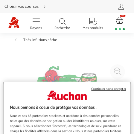
Aller
Choisir vos courses
directement
au
contenu
Aller
directement
Rayons
Recherche
Mes produits
à
la
recherche
Thés, infusions pêche
Aller
directement
à
la
navigation
Aller
directement
à
Agr
la
rubrique
l'il
besoin
d'aide
à
Réd
Continuer sans accepter
20
l'il
à
Par
100
le
Nous prenons à coeur de protéger vos données !
%
pro
Nous et nos 68 partenaires stockons et accédons à des données personnelles,
telles que des données de navigation ou des identifiants uniques, sur votre
appareil. Si vous sélectionnez "J'accepte", les technologies de suivi prendront en
charge les finalités affichées dans la section « Nous et nos partenaires traitons