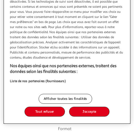
Illustration
Illustration
désactivées. Si les technologies de suivi sont désactivées, il est possible que
certains contenus et annonces qui vous sont présentés ne soient pas pertinents
précédente
suivante
pour vous. Vous pouvez faire réapparaître ce menu pour modifier vos choix ou
pour retirer votre consentement à tout moment en cliquant sur le lien "Gérer
mes préférences" en bas de page. Les choix que vous avez fait auront un effet
sur notre ou nos sites web. Pour plus d’informations, reportez-vous à notre
4,7
(13)
politique de confidentialité. Nos équipes ainsi que nos partenaires externes
OASIS
traitent des données selon les finalités suivantes : Utiliser des données de
géolocalisation précises. Analyser activement les caractéristiques de l’appareil
Boisson aux fruits saveur tropical
pour l’identification. Stocker et/ou accéder à des informations sur un appareil.
Oasis Tropical, la boisson ultra rafraîchissante au bon goût
Publicités et contenu personnalisés, mesure de performance des publicités et du
de fruits tropicaux. Une recette unique sans arôme artificiel
contenu, études d’audience et développement de services.
et sans colorant artificiel, pour un moment de plaisir et de
En savoir +
Nos équipes ainsi que nos partenaires externes, traitent des
fun en famille ou entre amis !
2l
données selon les finalités suivantes :
Vous voulez connaître le prix de ce produit ?
Liste de nos partenaires (fournisseurs)
Afficher le prix
Afficher toutes les finalités
Tout refuser
J'accepte
Format