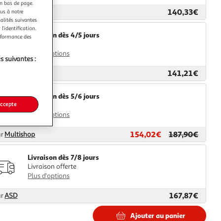
en bas de page.
140,33€
ar
GpasPlus
ous à notre
nalités suivantes
l’identification.
Livraison dès 4/5 jours
erformance des
4,99€
Plus d'options
s suivantes :
141,21€
ar
2KINGS
Livraison dès 5/6 jours
accepte
4,99€
Plus d'options
154,02€
187,90€
ar
Multishop
Livraison dès 7/8 jours
Livraison offerte
Plus d'options
167,87€
ar
ASD
Ajouter au panier