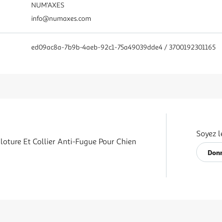
NUM'AXES
info@numaxes.com
ed09ac8a-7b9b-4aeb-92c1-75a49039dde4 / 3700192301165
Soyez l
ture Et Collier Anti-Fugue Pour Chien
Donn