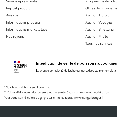
Service après-vente
Programme de fidél
Rappel produit
Offres de financem
Avis client
Auchan Traiteur
Informations produits
Auchan Voyages
Informations marketplace
Auchan Billetterie
Nos rayons
Auchan Photo
Tous nos services
Interdiction de vente de boissons alcooliqu
La preuve de majorité de l'acheteur est exigée au moment de la 
* Voir les conditions
en cliquant ici
** L’abus d’alcool est dangereux pour la santé, à consommer avec modération
Pour votre santé, évitez de grignoter entre les repas.
www.mangerbouger.fr