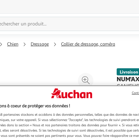
Chien
Dressage
Collier de dressage, caméra
Livraison
Agrandir
NUM'A
l'illustration
CANIFUGUE
NUM'AXES 
à
Réduire
Cont
FUG1030 (
200%
l'illustration
En savoir 
ns à coeur de protéger vos données !
à
Partager
Vendu par
8 partenaires stockons et accédons à des données personnelles, telles que des données de nav
100
le
niques, sur votre appareil. Si vous sélectionnez "J'accepte", les technologies de suivi prendront e
%
produit
chées dans la section « Nous et nos partenaires traitons des données pour fournir ». Si vous retir
 elles seront désactivées. Si les technologies de suivi sont désactivées, il est possible que cer
vous sont présentés ne soient pas pertinents pour vous. Vous pouvez faire réapparaître ce me