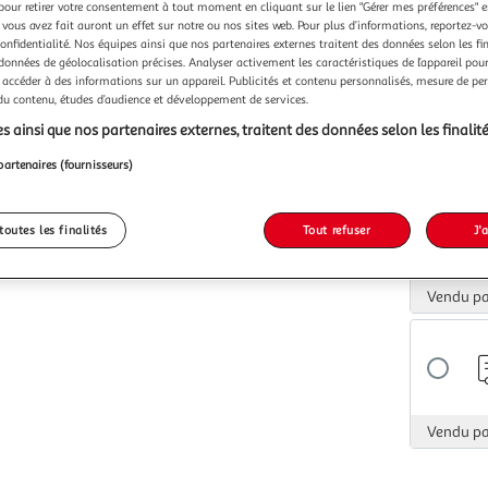
pour retirer votre consentement à tout moment en cliquant sur le lien "Gérer mes préférences" 
Vendu p
 vous avez fait auront un effet sur notre ou nos sites web. Pour plus d’informations, reportez-v
confidentialité. Nos équipes ainsi que nos partenaires externes traitent des données selon les fi
 données de géolocalisation précises. Analyser activement les caractéristiques de l’appareil pour 
 accéder à des informations sur un appareil. Publicités et contenu personnalisés, mesure de p
 du contenu, études d’audience et développement de services.
s ainsi que nos partenaires externes, traitent des données selon les finalité
Vendu p
partenaires (fournisseurs)
toutes les finalités
Tout refuser
J'
Vendu p
Vendu p