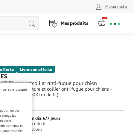
Me connecter
Lancer
Mes produits
la
recherche
 offerte
Livraison offerte
XES
 Cloture et collier anti-fugue pour chien
Canifugue Clôture et collier anti-fugue pour chiens -
inuer sans accepter
Jardin jusqu'a 800 m de fil)
+
GpasPlus
igation ou des
n charge les
Livraison dès 6/7 jours
ez votre
Livraison offerte
tains contenus et
Plus d'options
nu pour modifier