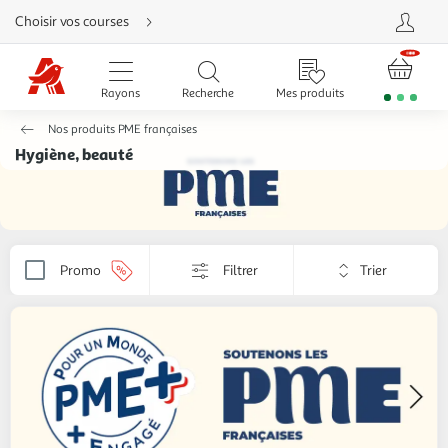
Aller
Choisir vos courses
directement
au
contenu
Aller
directement
Rayons
Recherche
Mes produits
à
la
recherche
Nos produits PME françaises
Aller
directement
Hygiène, beauté
à
la
navigation
Aller
directement
à
la
rubrique
Trier
besoin
Promo
Filtrer
Appliquer
d'aide
par
le
critère
de
tri.
Votre
page
sera
rechargée.