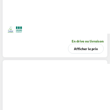
En drive ou livraison
Afficher le prix
L'ARBRE VERT
Bien-être huile de douche
hypoallergénique ph neutre monoï huile de
coco
720ml