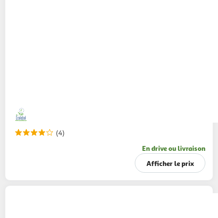
(4)
En drive ou livraison
Afficher le prix
L'ARBRE VERT
Douche huile parfum monoï
parfum monoï huile de coco