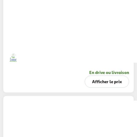
En drive ou livraison
Afficher le prix
L'ARBRE VERT
Douche huile parfum monoï
720ml