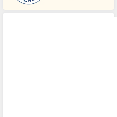
L'ARBRE VERT
Crème douche parfum fleurs
de cerisier
260ml