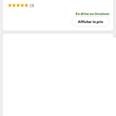
(3)
En drive ou livraison
Afficher le prix
L'ARBRE VERT
Crème de douche parfum
argan
720ml