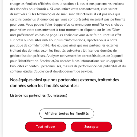
charge les finalités affichées dans la section « Nous et nos partenaires traitons
des données pour fournir ». Si vous retirez votre consentement, elles seront
désactivées. Si les technologies de suivi sont désactivées, il est possible que
certains contenus et annonces qui vous sont présentés ne soient pas pertinents
pour vous. Vous pouvez faire réapparaître ce menu pour modifier vos choix ou
NOMBRES GRANDE SECTION. + UN POSTER-JEU A
pour retirer votre consentement à tout moment en cliquant sur le lien "Gérer
mes préférences" en bas de page. Les choix que vous avez fait auront un effet
COLORIER, Forny Emilie
sur notre ou nos sites web. Pour plus d’informations, reportez-vous à notre
Auteur : Forny EmilieEditeur : MAGNARDDate de parution :
politique de confidentialité. Nos équipes ainsi que nos partenaires externes
10/04/2025Nombre de pages : 24Dimensions : 28.0 x 22.0
traitent des données selon les finalités suivantes : Utiliser des données de
x 0.4
En savoir +
géolocalisation précises. Analyser activement les caractéristiques de l’appareil
pour l’identification. Stocker et/ou accéder à des informations sur un appareil.
Vous voulez connaître le prix de ce produit ?
Publicités et contenu personnalisés, mesure de performance des publicités et du
contenu, études d’audience et développement de services.
Afficher le prix
Nos équipes ainsi que nos partenaires externes, traitent des
données selon les finalités suivantes :
Liste de nos partenaires (fournisseurs)
Description
Afficher toutes les finalités
Caractéristiques
Tout refuser
J'accepte