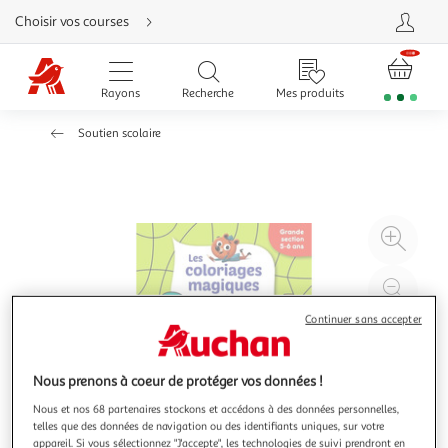
Aller
Choisir vos courses
directement
au
contenu
Aller
directement
Rayons
Recherche
Mes produits
à
la
recherche
Soutien scolaire
Aller
directement
à
la
navigation
Aller
directement
à
Agr
la
rubrique
l'il
besoin
d'aide
à
Réd
20
l'il
Continuer sans accepter
à
Par
100
le
%
pro
Nous prenons à coeur de protéger vos données !
Nous et nos 68 partenaires stockons et accédons à des données personnelles,
telles que des données de navigation ou des identifiants uniques, sur votre
appareil. Si vous sélectionnez "J'accepte", les technologies de suivi prendront en