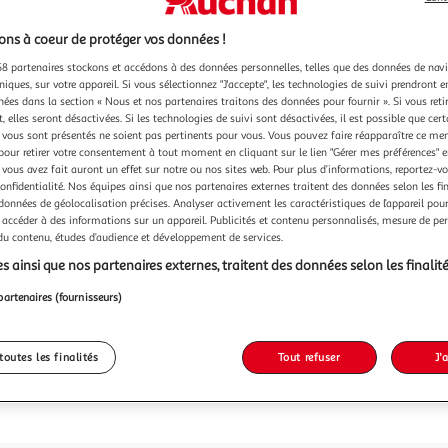
ns à coeur de protéger vos données !
8 partenaires stockons et accédons à des données personnelles, telles que des données de nav
niques, sur votre appareil. Si vous sélectionnez "J'accepte", les technologies de suivi prendront e
chées dans la section « Nous et nos partenaires traitons des données pour fournir ». Si vous retir
 elles seront désactivées. Si les technologies de suivi sont désactivées, il est possible que cer
vous sont présentés ne soient pas pertinents pour vous. Vous pouvez faire réapparaître ce me
pour retirer votre consentement à tout moment en cliquant sur le lien "Gérer mes préférences" 
 vous avez fait auront un effet sur notre ou nos sites web. Pour plus d’informations, reportez-v
confidentialité. Nos équipes ainsi que nos partenaires externes traitent des données selon les fi
 données de géolocalisation précises. Analyser activement les caractéristiques de l’appareil pour 
 accéder à des informations sur un appareil. Publicités et contenu personnalisés, mesure de p
 du contenu, études d’audience et développement de services.
s ainsi que nos partenaires externes, traitent des données selon les finalité
partenaires (fournisseurs)
toutes les finalités
Tout refuser
J'