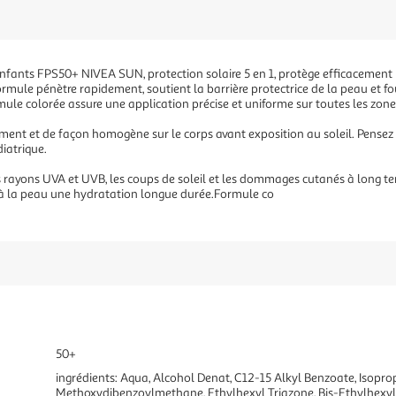
Enfants FPS50+ NIVEA SUN, protection solaire 5 en 1, protège efficacement 
mule pénètre rapidement, soutient la barrière protectrice de la peau et f
formule colorée assure une application précise et uniforme sur toutes les zon
sement et de façon homogène sur le corps avant exposition au soleil. Pense
iatrique.
 rayons UVA et UVB, les coups de soleil et les dommages cutanés à long ter
 à la peau une hydratation longue durée.Formule co
50+
ingrédients: Aqua, Alcohol Denat, C12-15 Alkyl Benzoate, Isoprop
Methoxydibenzoylmethane, Ethylhexyl Triazone, Bis-Ethylhexy