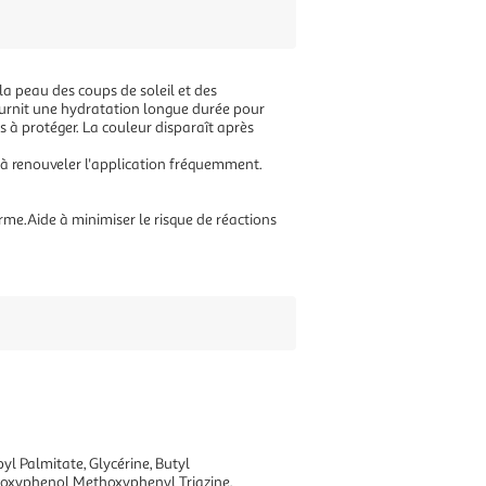
la peau des coups de soleil et des
ournit une hydratation longue durée pour
es à protéger. La couleur disparaît après
z à renouveler l'application fréquemment.
me.Aide à minimiser le risque de réactions
yl Palmitate, Glycérine, Butyl
loxyphenol Methoxyphenyl Triazine,