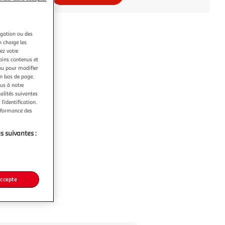
igation ou des
n charge les
ez votre
tains contenus et
nu pour modifier
en bas de page.
ous à notre
nalités suivantes
l’identification.
erformance des
s suivantes :
accepte