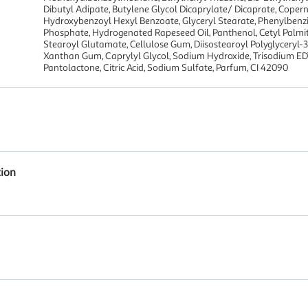
Dibutyl Adipate, Butylene Glycol Dicaprylate/ Dicaprate, Copern
Hydroxybenzoyl Hexyl Benzoate, Glyceryl Stearate, Phenylbenzi
Phosphate, Hydrogenated Rapeseed Oil, Panthenol, Cetyl Palmita
Stearoyl Glutamate, Cellulose Gum, Diisostearoyl Polyglyceryl-3
Xanthan Gum, Caprylyl Glycol, Sodium Hydroxide, Trisodium ED
Pantolactone, Citric Acid, Sodium Sulfate, Parfum, CI 42090
tion