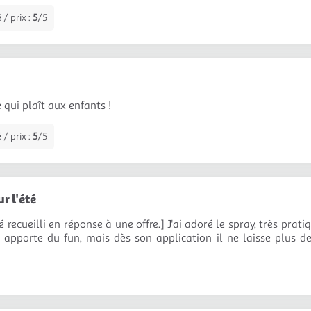
 / prix :
5
/5
 qui plaît aux enfants !
 / prix :
5
/5
r l'été
é recueilli en réponse à une offre.] J'ai adoré le spray, très pratiq
 apporte du fun, mais dès son application il ne laisse plus de t