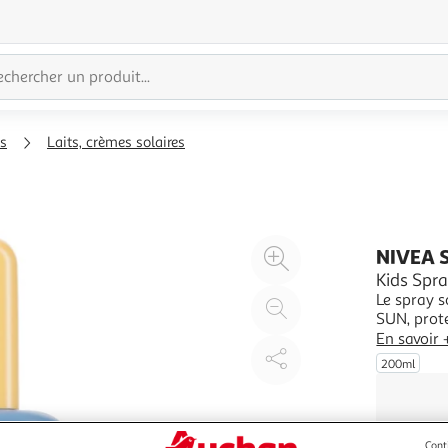
es
Laits, crèmes solaires
Agrandir
NIVEA 
l'illustration
Kids Spra
Le spray 
à
Réduire
SUN, prote
200%
l'illustration
coups de 
En savoir 
à
Partager
formule pé
200ml
peau et f
100
le
%
produit
Cont