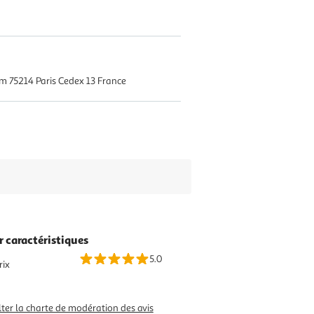
m 75214 Paris Cedex 13 France
r caractéristiques
5.0
rix
ter la charte de modération des avis