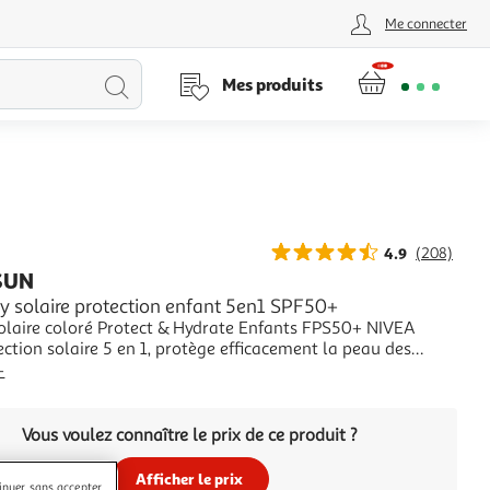
Me connecter
Lancer
Mes produits
la
recherche
4.9
(208)
SUN
y solaire protection enfant 5en1 SPF50+
solaire coloré Protect & Hydrate Enfants FPS50+ NIVEA
ction solaire 5 en 1, protège efficacement la peau des
soleil et des dommages cutanés sur le long terme. La
+
nètre rapidement, soutient la barrière protectrice de la
ournit une hydratation longue duré
Vous voulez connaître le prix de ce produit ?
Afficher le prix
inuer sans accepter