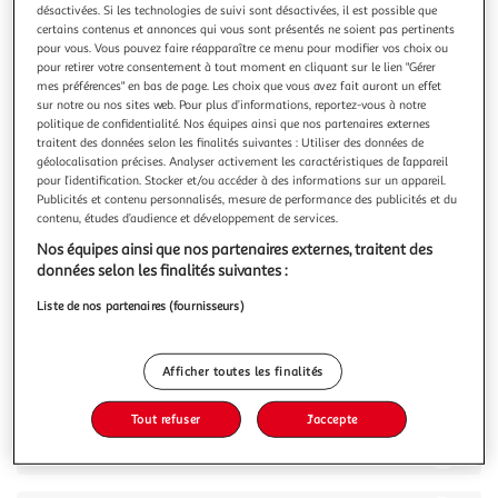
désactivées. Si les technologies de suivi sont désactivées, il est possible que
certains contenus et annonces qui vous sont présentés ne soient pas pertinents
pour vous. Vous pouvez faire réapparaître ce menu pour modifier vos choix ou
pour retirer votre consentement à tout moment en cliquant sur le lien "Gérer
mes préférences" en bas de page. Les choix que vous avez fait auront un effet
sur notre ou nos sites web. Pour plus d’informations, reportez-vous à notre
4.8
(30)
politique de confidentialité. Nos équipes ainsi que nos partenaires externes
NIVEA
traitent des données selon les finalités suivantes : Utiliser des données de
géolocalisation précises. Analyser activement les caractéristiques de l’appareil
Crème soin visage corps et mains tube
pour l’identification. Stocker et/ou accéder à des informations sur un appareil.
NIVEA® Creme multi-usage, à la texture riche et crémeuse,
Publicités et contenu personnalisés, mesure de performance des publicités et du
est à utiliser partout où votre peau a besoin d'un soin
contenu, études d’audience et développement de services.
particulièrement riche et doux. Conçue pour le visage, le
En savoir +
Nos équipes ainsi que nos partenaires externes, traitent des
corps et les mains, NIVEA® Creme est le soin idéal pour
100ml
données selon les finalités suivantes :
toute la famille. Idéal pour une utilisation quotidienne.
Enrichi en Euc
Vous voulez connaître le prix de ce produit ?
Liste de nos partenaires (fournisseurs)
Afficher le prix
Afficher toutes les finalités
Tout refuser
J'accepte
Description