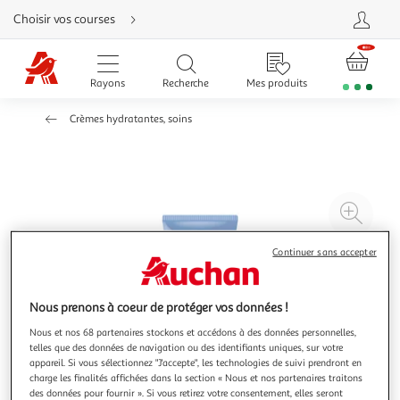
Aller
Choisir vos courses
directement
au
contenu
Aller
directement
Rayons
Recherche
Mes produits
à
la
recherche
Crèmes hydratantes, soins
Aller
directement
à
la
navigation
Aller
directement
à
Agr
la
rubrique
l'il
besoin
d'aide
à
Réd
Continuer sans accepter
20
l'il
à
Par
Nous prenons à coeur de protéger vos données !
100
le
Nous et nos 68 partenaires stockons et accédons à des données personnelles,
%
pro
telles que des données de navigation ou des identifiants uniques, sur votre
appareil. Si vous sélectionnez "J'accepte", les technologies de suivi prendront en
charge les finalités affichées dans la section « Nous et nos partenaires traitons
des données pour fournir ». Si vous retirez votre consentement, elles seront