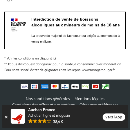
Interdiction de vente de boissons
alcooliques aux mineurs de moins de 18 ans
La preuve de majorité de l'acheteur est exigée au moment de la
vente en ligne.
* Voir les conditions
en cliquant ici
** L’abus d’alcool est dangereux pour la santé, à consommer avec modération
Pour votre santé, évitez de grignoter entre les repas.
www.mangerbouger.fr
Nos conditions générales
Mentions légales
Conditions des offres et promotions
Gérer mes préférences
Auchan France
Politique de confidentialité
Informations légales marketplace
Achat en ligne et magasin
Vers l'App
38,4 K
Auchan 2026 © Tous droits réservés