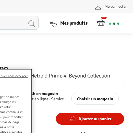
Me connecter
Lancer
Mes produits
la
recherche
NDO
Amiibo Sylux Metroid Prime 4: Beyond Collection
inuer sans accepter
Auchan
Retrait 1h en magasin
igation ou des
Choisir un magasin
Paiement en ligne ·
Service
n charge les
offert
ez votre
tains contenus et
nu pour modifier
nottés
Ajouter au panier
en bas de page.
€
ous à notre
nalités suivantes