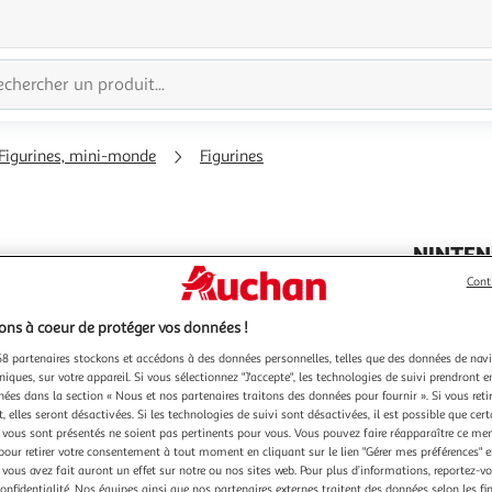
Figurines, mini-monde
Figurines
NINTE
Agrandir
Figurine 
Cont
l'illustration
Vendu par
ns à coeur de protéger vos données !
à
Réduire
200%
l'illustration
8 partenaires stockons et accédons à des données personnelles, telles que des données de nav
niques, sur votre appareil. Si vous sélectionnez "J'accepte", les technologies de suivi prendront e
à
Partager
chées dans la section « Nous et nos partenaires traitons des données pour fournir ». Si vous retir
100
le
 elles seront désactivées. Si les technologies de suivi sont désactivées, il est possible que cer
vous sont présentés ne soient pas pertinents pour vous. Vous pouvez faire réapparaître ce me
4 €
cag
%
produit
pour retirer votre consentement à tout moment en cliquant sur le lien "Gérer mes préférences" 
16,99
 vous avez fait auront un effet sur notre ou nos sites web. Pour plus d’informations, reportez-v
confidentialité. Nos équipes ainsi que nos partenaires externes traitent des données selon les fi