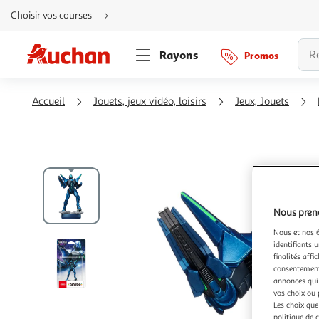
Aller
Choisir vos courses
directement
au
contenu
Aller
Rayons
Promos
directement
à
la
recherche
Aller
Accueil
Jouets, jeux vidéo, loisirs
Jeux, Jouets
directement
à
la
navigation
Aller
directement
à
la
rubrique
besoin
d'aide
Nous preno
Nous et nos 6
identifiants u
finalités affi
consentement,
annonces qui 
vos choix ou 
Les choix que
politique de 