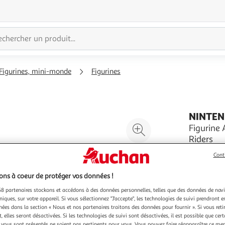
Figurines, mini-monde
Figurines
NINTE
Agrandir
Figurine 
Riders
l'illustration
Vendu par
à
Réduire
Cont
200%
l'illustration
à
Partager
ns à coeur de protéger vos données !
100
le
8 partenaires stockons et accédons à des données personnelles, telles que des données de nav
niques, sur votre appareil. Si vous sélectionnez "J'accepte", les technologies de suivi prendront e
%
produit
chées dans la section « Nous et nos partenaires traitons des données pour fournir ». Si vous retir
4 €
cag
 elles seront désactivées. Si les technologies de suivi sont désactivées, il est possible que cer
vous sont présentés ne soient pas pertinents pour vous. Vous pouvez faire réapparaître ce me