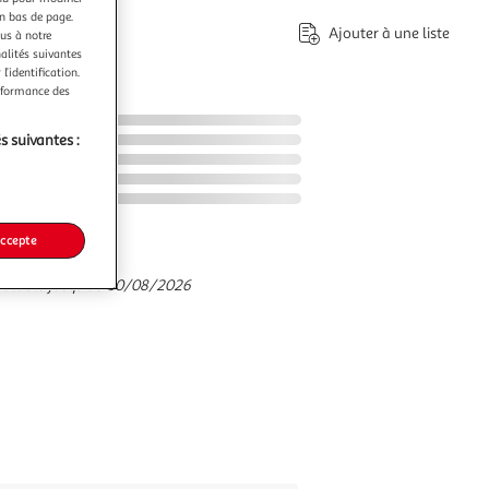
€
en bas de page.
Ajouter à une liste
ous à notre
nalités suivantes
l’identification.
erformance des
s suivantes :
accepte
valable jusqu'au 30/08/2026