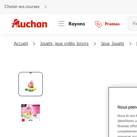
Aller
Choisir vos courses
directement
au
contenu
Aller
Rayons
Promos
directement
à
la
recherche
Aller
Accueil
Jouets, jeux vidéo, loisirs
Jeux, Jouets
directement
à
la
navigation
Aller
directement
à
la
rubrique
besoin
d'aide
Nous preno
Nous et nos 6
identifiants u
finalités affi
consentement,
annonces qui 