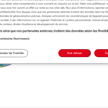
39,99
pour retirer votre consentement à tout moment en cliquant sur le lien "Gérer mes préférences" 
39,99€ / pce
 vous avez fait auront un effet sur notre ou nos sites web. Pour plus d’informations, reportez-v
confidentialité. Nos équipes ainsi que nos partenaires externes traitent des données selon les fi
 données de géolocalisation précises. Analyser activement les caractéristiques de l’appareil pour 
 accéder à des informations sur un appareil. Publicités et contenu personnalisés, mesure de p
 du contenu, études d’audience et développement de services.
s ainsi que nos partenaires externes, traitent des données selon les finalité
partenaires (fournisseurs)
toutes les finalités
Tout refuser
J'
Promotion 