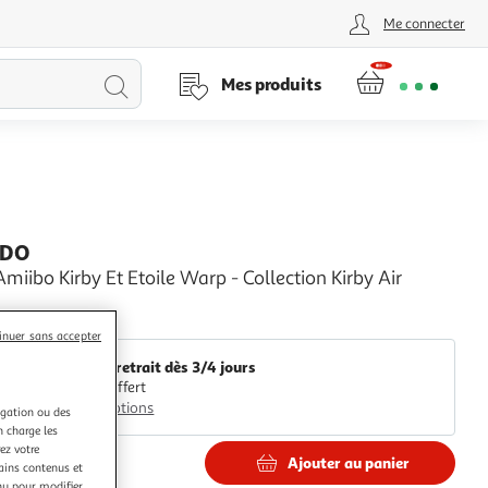
Me connecter
Lancer
Mes produits
la
recherche
NDO
Amiibo Kirby Et Etoile Warp - Collection Kirby Air
Auchan
inuer sans accepter
Livr. ou retrait dès 3/4 jours
Retrait offert
Plus d'options
igation ou des
n charge les
ez votre
nottés
Ajouter au panier
tains contenus et
nu pour modifier