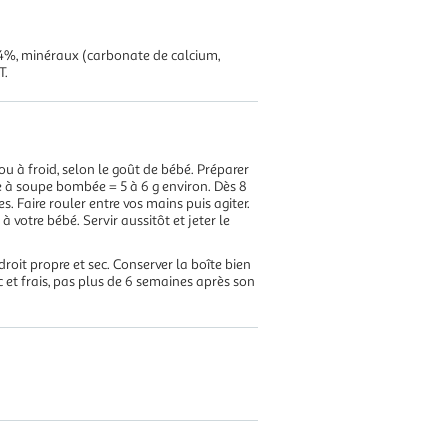
9,4%, minéraux (carbonate de calcium,
T.
ou à froid, selon le goût de bébé. Préparer
ère à soupe bombée = 5 à 6 g environ. Dès 8
es. Faire rouler entre vos mains puis agiter.
 votre bébé. Servir aussitôt et jeter le
oit propre et sec. Conserver la boîte bien
c et frais, pas plus de 6 semaines après son