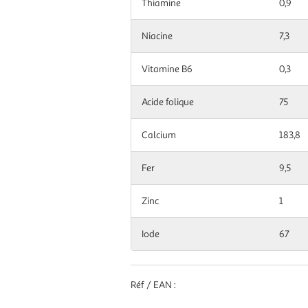
Thiamine
0,9
Niacine
7,3
Vitamine B6
0,3
Acide folique
75
Calcium
183,8
Fer
9,5
Zinc
1
Iode
67
Réf / EAN :