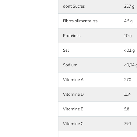
dont Sucres
25,7 g
Fibres alimentaires
4,5 g
Protéines
10 g
Sel
< 0,1 g
Sodium
< 0,04 
Vitamine A
270
Vitamine D
11,4
Vitamine E
5,8
Vitamine C
79,1