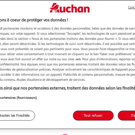
Cont
ns à coeur de protéger vos données !
8 partenaires stockons et accédons à des données personnelles, telles que des données de nav
niques, sur votre appareil. Si vous sélectionnez "J'accepte", les technologies de suivi prendront e
chées dans la section « Nous et nos partenaires traitons des données pour fournir ». Si vous retir
 elles seront désactivées. Si les technologies de suivi sont désactivées, il est possible que cer
vous sont présentés ne soient pas pertinents pour vous. Vous pouvez faire réapparaître ce me
pour retirer votre consentement à tout moment en cliquant sur le lien "Gérer mes préférences" 
 vous avez fait auront un effet sur notre ou nos sites web. Pour plus d’informations, reportez-v
confidentialité. Nos équipes ainsi que nos partenaires externes traitent des données selon les fi
 données de géolocalisation précises. Analyser activement les caractéristiques de l’appareil pour 
 accéder à des informations sur un appareil. Publicités et contenu personnalisés, mesure de p
 du contenu, études d’audience et développement de services.
s ainsi que nos partenaires externes, traitent des données selon les finalité
partenaires (fournisseurs)
toutes les finalités
Tout refuser
J'