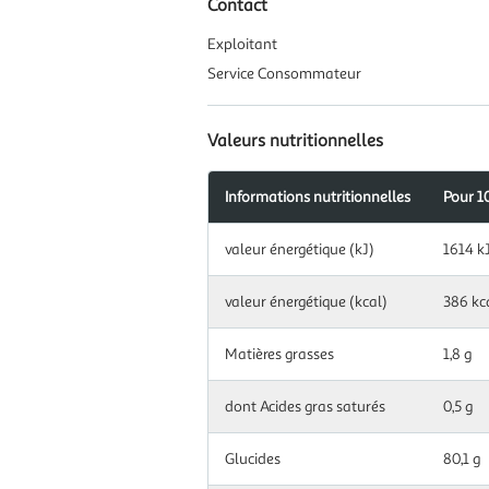
Contact
Exploitant
Service Consommateur
Valeurs nutritionnelles
Informations nutritionnelles
Pour 1
Information
valeur énergétique (kJ)
1614 k
nutritionnelles
pour
100.0
valeur énergétique (kcal)
386 kc
g|ml
Matières grasses
1,8 g
dont Acides gras saturés
0,5 g
Glucides
80,1 g