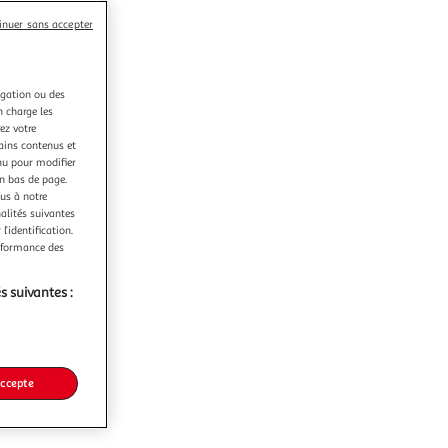
inuer sans accepter
igation ou des
n charge les
ez votre
tains contenus et
nu pour modifier
en bas de page.
ous à notre
nalités suivantes
l’identification.
erformance des
s suivantes :
accepte