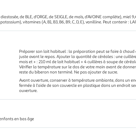
 diastasée, de BLE, d'ORGE, de SEIGLE, de maïs, d'AVOINE complète), miel 
otassium), vitamines (A, B1, B3, B6, B9, C, D, E), vanilline. Peut contenir : LAI
Préparer son lait habituel : la préparation peut se faire à chaud 
juste avant le repas. Ajouter la quantité de céréales : une cuill
mois et + : 210 ml de lait habituel + 4 cuillères à soupe de céréal
Vérifier la température sur le dos de votre main avant de donner à
reste du biberon non terminé. Ne pas ajouter de sucre.
Avant ouverture, conserver à température ambiante, dans un endr
fermée à l'aide de son couvercle en plastique dans un endroit se
ouverture.
enfants en bas âge