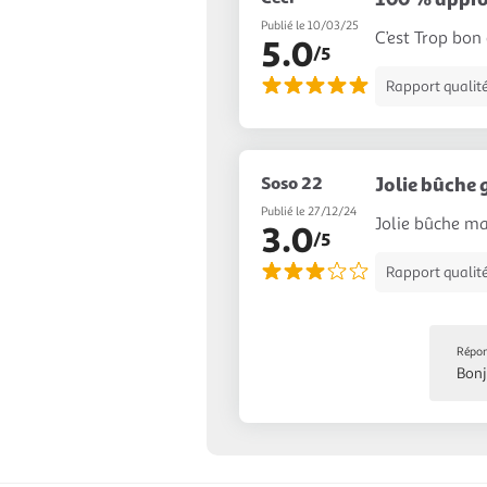
Publié le 10/03/25
C’est Trop bon
5.0
/5
Rapport qualité
Soso 22
Jolie bûche 
Publié le 27/12/24
Jolie bûche ma
3.0
/5
Rapport qualité
Répon
Bonj