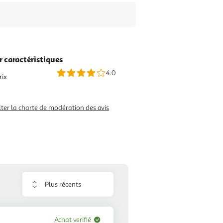
r caractéristiques
4.0
rix
ter la charte de modération des avis
Trier
les
avis
Achat verifié