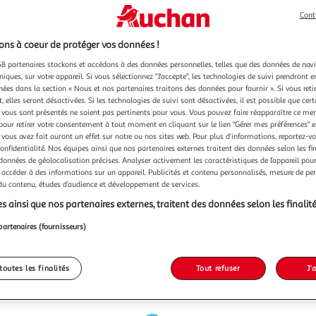
Cont
ns à coeur de protéger vos données !
8 partenaires stockons et accédons à des données personnelles, telles que des données de nav
niques, sur votre appareil. Si vous sélectionnez "J'accepte", les technologies de suivi prendront e
chées dans la section « Nous et nos partenaires traitons des données pour fournir ». Si vous retir
 elles seront désactivées. Si les technologies de suivi sont désactivées, il est possible que cer
vous sont présentés ne soient pas pertinents pour vous. Vous pouvez faire réapparaître ce me
pour retirer votre consentement à tout moment en cliquant sur le lien "Gérer mes préférences" 
 vous avez fait auront un effet sur notre ou nos sites web. Pour plus d’informations, reportez-v
confidentialité. Nos équipes ainsi que nos partenaires externes traitent des données selon les fi
 données de géolocalisation précises. Analyser activement les caractéristiques de l’appareil pour 
 accéder à des informations sur un appareil. Publicités et contenu personnalisés, mesure de p
 du contenu, études d’audience et développement de services.
s ainsi que nos partenaires externes, traitent des données selon les finalité
partenaires (fournisseurs)
toutes les finalités
Tout refuser
J'