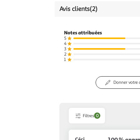
Avis clients
(2)
Sel
0,2 g
Notes attribuées
5
4
3
2
1
Donner votre 
Filtres
0
Céci
100 % appro