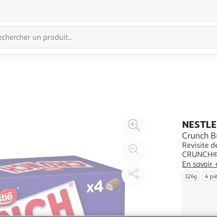
Agrandir
NESTLE
l'illustration
Crunch B
Revisite d
à
Réduire
CRUNCH®. 
200%
l'illustration
Riz Souffl
En savoir 
à
Partager
glace et 
326g
4 pi
100
le
%
produit