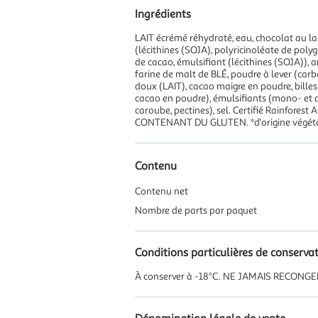
Ingrédients
LAIT écrémé réhydraté, eau, chocolat au la
(lécithines (SOJA), polyricinoléate de polyg
de cacao, émulsifiant (lécithines (SOJA)), a
farine de malt de BLÉ, poudre à lever (carb
doux (LAIT), cacao maigre en poudre, billes 
cacao en poudre), émulsifiants (mono- et dig
caroube, pectines), sel. Certifié Rainfore
CONTENANT DU GLUTEN. *d'origine végéta
Contenu
Contenu net
Nombre de parts par paquet
Conditions particulières de conserva
À conserver à -18°C. NE JAMAIS RECON