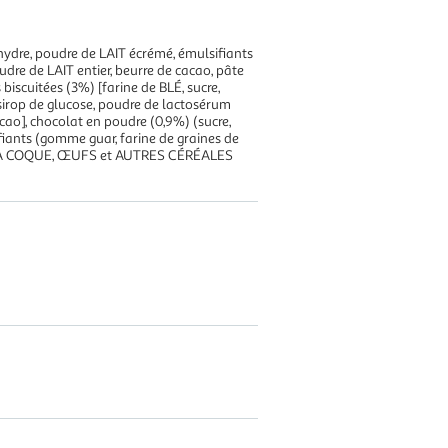
hydre, poudre de LAIT écrémé, émulsifiants
oudre de LAIT entier, beurre de cacao, pâte
 biscuitées (3%) [farine de BLÉ, sucre,
, sirop de glucose, poudre de lactosérum
cacao], chocolat en poudre (0,9%) (sucre,
ifiants (gomme guar, farine de graines de
RUITS À COQUE, ŒUFS et AUTRES CÉRÉALES