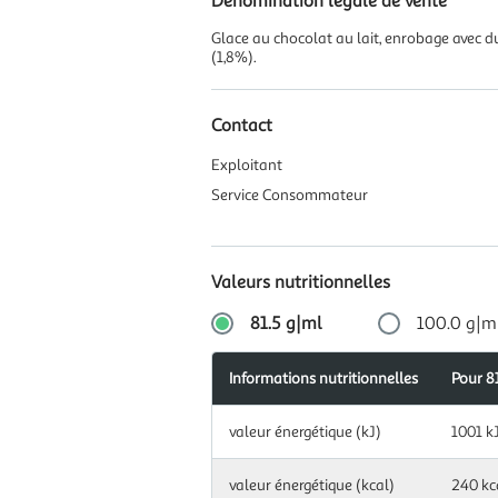
Dénomination légale de vente
Glace au chocolat au lait, enrobage avec du 
(1,8%).
Contact
Exploitant
Service Consommateur
Valeurs nutritionnelles
81.5 g|ml
100.0 g|m
Informations nutritionnelles
Apports
Pour 81
Pour
Informations
journalier
100,0
Information
nutritionnelles
recomma
g|ml
valeur énergétique (kJ)
1001 k
nutritionnelles
(en %)
pour
81.5
Information
valeur énergétique (kcal)
240 kc
valeur
g|ml
nutritionnelles
1228