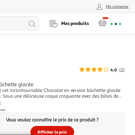
Me connecter
Lancer
Mes produits
la
recherche
4.0
(2)
ûchette glacée
e cet incontournable Chocolat en version bûchette glacée
Sous une délicieuse coque croquante avec des billes de
é, se cache un plaisir tout en Chocolat avec une généreuse
+
son onctueuse sauce.
èces
Vous voulez connaître le prix de ce produit ?
Afficher le prix