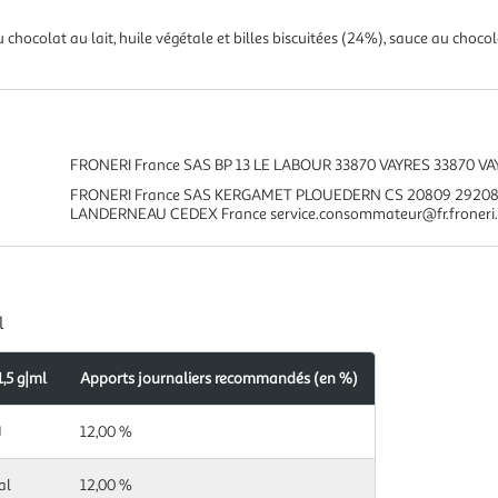
chocolat au lait, huile végétale et billes biscuitées (24%), sauce au chocola
FRONERI France SAS BP 13 LE LABOUR 33870 VAYRES 33870 VAY
FRONERI France SAS KERGAMET PLOUEDERN CS 20809 2920
LANDERNEAU CEDEX France service.consommateur@fr.froneri
l
,5 g|ml
Apports journaliers recommandés (en %)
s
ndés
J
12,00 %
al
12,00 %