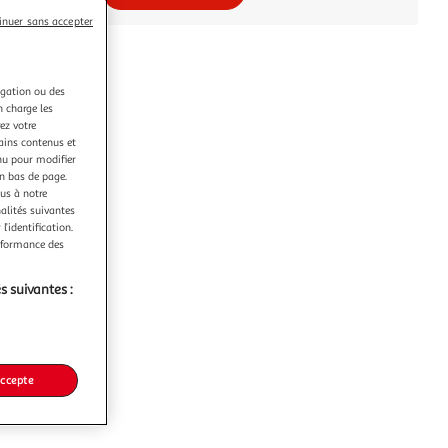
inuer sans accepter
igation ou des
n charge les
ez votre
tains contenus et
nu pour modifier
en bas de page.
ous à notre
nalités suivantes
l’identification.
erformance des
s suivantes :
accepte