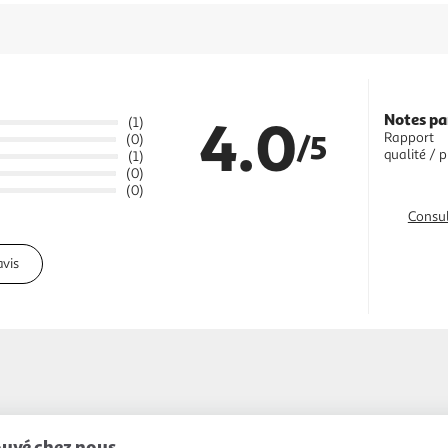
4.0
Notes pa
(1)
/5
Rapport
(0)
qualité / p
(1)
(0)
(0)
Consul
avis
uvé chez nous