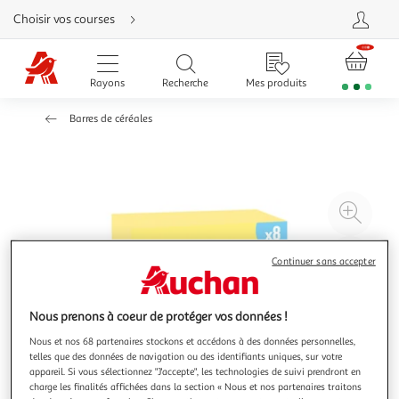
Aller
Choisir vos courses
directement
au
contenu
Aller
directement
Rayons
Recherche
Mes produits
à
la
recherche
Barres de céréales
Aller
directement
à
la
navigation
Aller
directement
à
Agr
la
rubrique
l'il
besoin
d'aide
à
Réd
Continuer sans accepter
20
l'il
à
Par
Nous prenons à coeur de protéger vos données !
100
le
%
pro
Nous et nos 68 partenaires stockons et accédons à des données personnelles,
telles que des données de navigation ou des identifiants uniques, sur votre
appareil. Si vous sélectionnez "J'accepte", les technologies de suivi prendront en
charge les finalités affichées dans la section « Nous et nos partenaires traitons