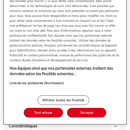
des données pour fournir ». Si vous retirez votre consentement, elles seront
désactivées. Si les technologies de suivi sont désactivées, il est possible que
certains contenus et annonces qui vous sont présentés ne soient pas pertinents
pour vous. Vous pouvez faire réapparaître ce menu pour modifier vos choix ou
pour retirer votre consentement à tout moment en cliquant sur le lien "Gérer
mes préférences" en bas de page. Les choix que vous avez fait auront un effet
NESQUIK
sur notre ou nos sites web. Pour plus d’informations, reportez-vous à notre
Barres de céréales au cacao et au lait
politique de confidentialité. Nos équipes ainsi que nos partenaires externes
traitent des données selon les finalités suivantes : Utiliser des données de
Découvrez les barres de céréales NESQUIK® en paquet de
géolocalisation précises. Analyser activement les caractéristiques de l’appareil
8x25g pour encore plus de praticité ! Des barres de céréales
pour l’identification. Stocker et/ou accéder à des informations sur un appareil.
au blé complet, au bon goût de cacao et de lait à emporter
En savoir +
Publicités et contenu personnalisés, mesure de performance des publicités et du
partout avec vous, pour le petit-déjeuner ou pour une
8x25g
8 barres
contenu, études d’audience et développement de services.
petite pause gourmande. Enrichies en 5 vitamines, en
Nos équipes ainsi que nos partenaires externes, traitent des
calcium et en fer,
Vous voulez connaître le prix de ce produit ?
données selon les finalités suivantes :
Afficher le prix
Liste de nos partenaires (fournisseurs)
Afficher toutes les finalités
Description
Tout refuser
J'accepte
Caractéristiques