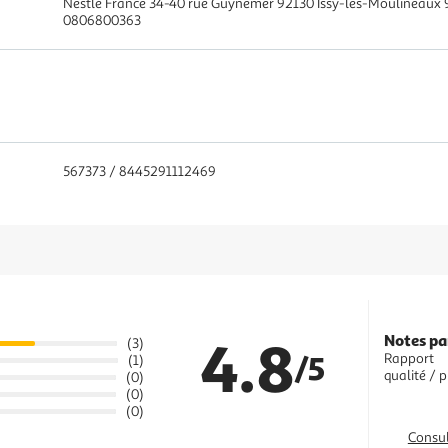
Nestlé France 34-40 rue Guynemer 92130 Issy-les-Moulineaux
0806800363
567373 / 8445291112469
4.8
Notes pa
(3)
/5
Rapport
(1)
qualité / p
(0)
(0)
(0)
Consul