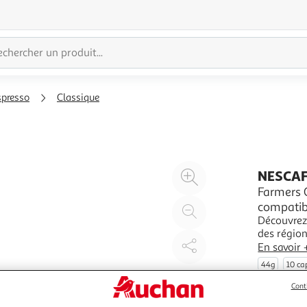
spresso
Classique
Agrandir
NESCA
l'illustration
Farmers O
compatib
à
Réduire
Découvrez
200%
l'illustration
des régio
à
Partager
cafés vous
En savoir 
100
le
région. U
44g
10 ca
préparer 
%
produit
Cont