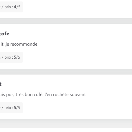
 / prix :
4
/5
cafe
uit ,je recommande
 / prix :
5
/5
é
is pas, très bon café. J'en rachète souvent
 / prix :
5
/5