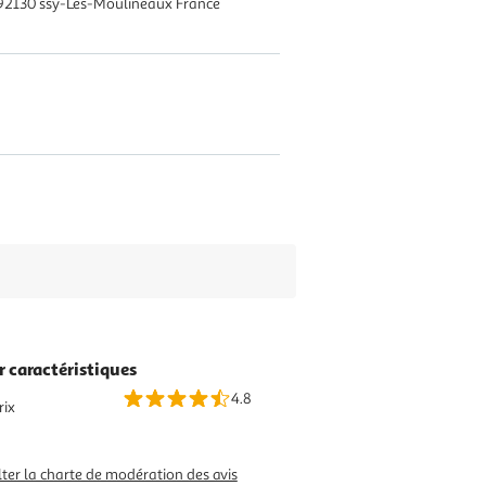
 92130 ssy-Les-Moulineaux France
r caractéristiques
4.8
rix
ter la charte de modération des avis