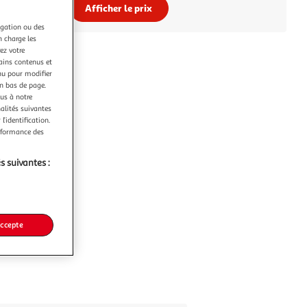
Afficher le prix
igation ou des
n charge les
ez votre
tains contenus et
nu pour modifier
en bas de page.
ous à notre
nalités suivantes
l’identification.
erformance des
s suivantes :
accepte