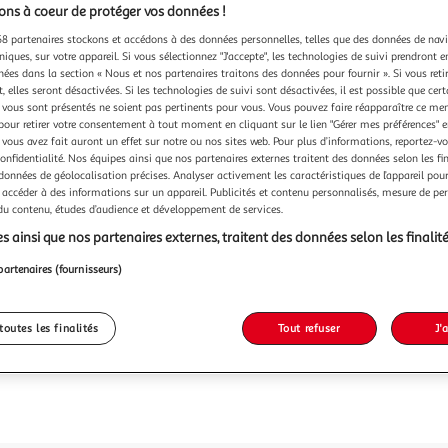
ns à coeur de protéger vos données !
8 partenaires stockons et accédons à des données personnelles, telles que des données de nav
niques, sur votre appareil. Si vous sélectionnez "J'accepte", les technologies de suivi prendront e
chées dans la section « Nous et nos partenaires traitons des données pour fournir ». Si vous retir
 elles seront désactivées. Si les technologies de suivi sont désactivées, il est possible que cer
vous sont présentés ne soient pas pertinents pour vous. Vous pouvez faire réapparaître ce me
pour retirer votre consentement à tout moment en cliquant sur le lien "Gérer mes préférences" 
 vous avez fait auront un effet sur notre ou nos sites web. Pour plus d’informations, reportez-v
confidentialité. Nos équipes ainsi que nos partenaires externes traitent des données selon les fi
 données de géolocalisation précises. Analyser activement les caractéristiques de l’appareil pour 
 accéder à des informations sur un appareil. Publicités et contenu personnalisés, mesure de p
 du contenu, études d’audience et développement de services.
s ainsi que nos partenaires externes, traitent des données selon les finalité
partenaires (fournisseurs)
toutes les finalités
Tout refuser
J'