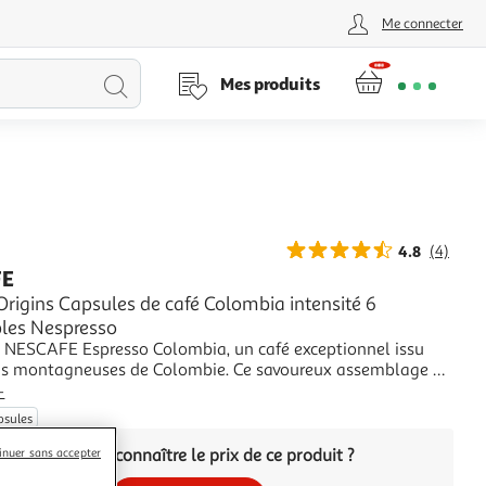
Me connecter
Lancer
Mes produits
la
recherche
4.8
(4)
FE
rigins Capsules de café Colombia intensité 6
les Nespresso
 NESCAFE Espresso Colombia, un café exceptionnel issu
ns montagneuses de Colombie. Ce savoureux assemblage de
 fait découvrir le caractère fruité typique du café de cette
+
n format boîte contenant 10 capsules vous permet de
psules
10 tasses de NESCAFE Espresso C
Vous voulez connaître le prix de ce produit ?
inuer sans accepter