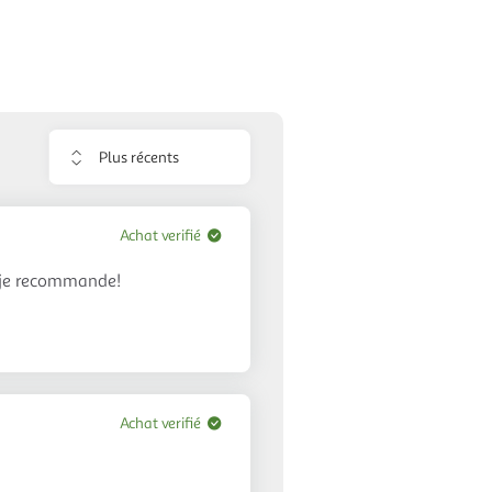
Trier
les
avis
Achat verifié
é, je recommande!
Achat verifié