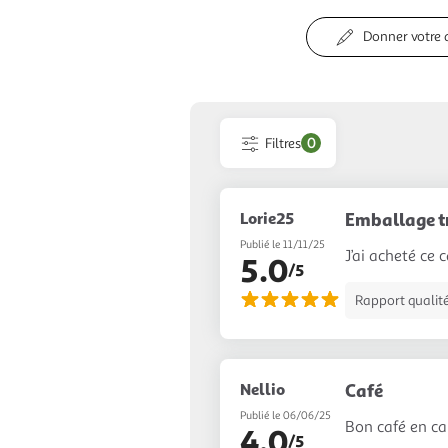
Donner votre 
Filtres
0
Lorie25
Emballage tr
Publié le 11/11/25
J’ai acheté ce 
5.0
/5
Rapport qualité
Nellio
Café
Publié le 06/06/25
Bon café en ca
4.0
/5